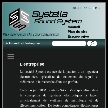
de
|
en
|
fr
Systella
Sound System
Accueil
Plan du site
Au service de l'excellence
Espace privé
Accueil
L’entreprise
L’entreprise
La société Systella est née de la passion d’un ingénieur
électronicien, spécialiste de traitement du signal et
mélomane, à la recherche d’un son parfait.
Créée en juin 2004, Systella
SARL
s’est spécialisée dans
la conception de systèmes électroniques à façon,
principalement de systèmes de métrologie et de
télécommunication. De fortes compétences électroniques