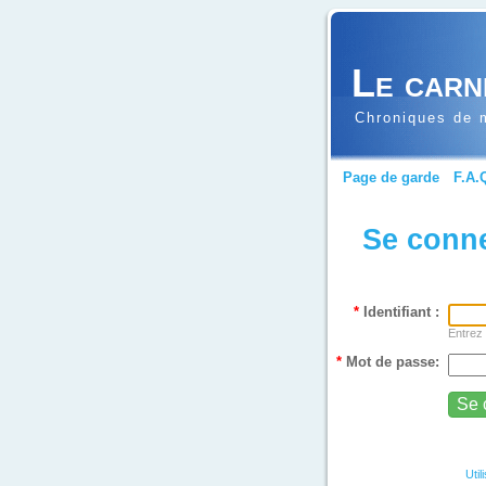
Le carn
Chroniques de m
Page de garde
F.A.
Se conn
*
Identifiant :
Entrez 
*
Mot de passe:
Util