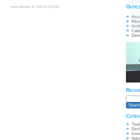
Outils
Votre adresse IP: 216.73.216.241
Accu
Réc
Arch
Caté
Dern
Reche
Catég
Tout
Décl
Grin
Hain