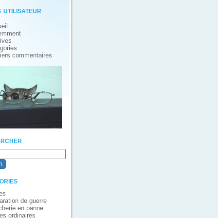
 utilisateur
eil
emment
ives
gories
iers commentaires
rcher
ories
es
aration de guerre
cherie en panne
es ordinaires