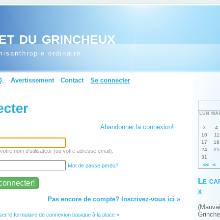
et du grincheux
isanthropie ordinaire
Q.
Avertissement
Contact
Se connecter
ecter
LUN
MA
Abandonner la connexion!
3
4
10
11
17
18
24
25
votre nom d'utilisateur (ou votre adresse email).
31
<<
<
Mot de passe perdu?
Le ca
x
Pas encore de compte? Inscrivez-vous ici »
(Mauva
Grinch
iser le formulaire de connexion basique à la place »