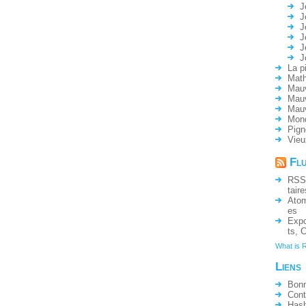
J
J
J
J
J
J
La p
Math
Mauv
Mauv
Mau
Mon
Pign
Vieu
Fl
RSS
taire
Ato
es
Expo
ts
,
C
What is 
Liens
Bonn
Cont
Hash