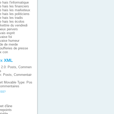
e hais l'informatique
e hais les financiers
e hais les marketeux
e hais les politiciens
e hais les tradis
e hais les écolos
ikettrie du vendredi
eux pervers
ais esprit
aise foi
vaise humeur
de de merde
oufferies de presse
x con
ux XML
 2.0:
Posts
,
Commen
s
m:
Posts
,
Commentair
rt Movable Type:
Pos
ommentaires
RSS?
et d'âne
repoints
table