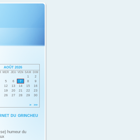
AOÛT 2026
R
MER
JEU
VEN
SAM
DIM
1
2
5
6
7
8
9
12
13
14
15
16
19
20
21
22
23
26
27
28
29
30
>
>>
rnet du grincheu
ise) humeur du
eux