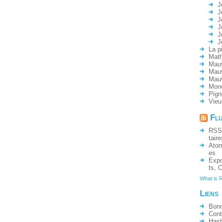
J
J
J
J
J
J
La p
Math
Mauv
Mauv
Mau
Mon
Pign
Vieu
Fl
RSS
taire
Ato
es
Expo
ts
,
C
What is 
Liens
Bonn
Cont
Hash