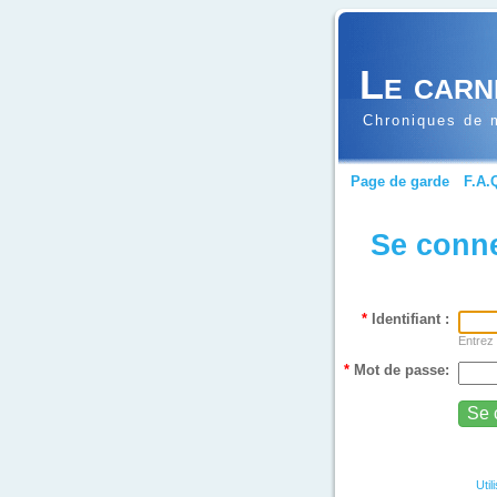
Le carn
Chroniques de m
Page de garde
F.A.
Se conn
*
Identifiant :
Entrez 
*
Mot de passe:
Util