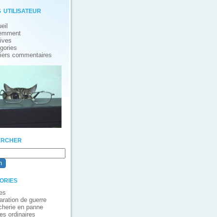
 utilisateur
eil
emment
ives
gories
iers commentaires
rcher
ories
es
aration de guerre
cherie en panne
es ordinaires