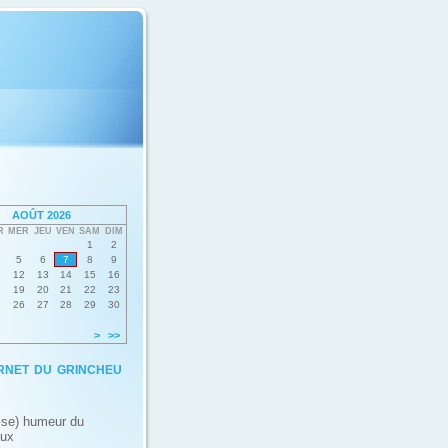
AOÛT 2026
R
MER
JEU
VEN
SAM
DIM
1
2
5
6
7
8
9
12
13
14
15
16
19
20
21
22
23
26
27
28
29
30
>
>>
rnet du grincheu
ise) humeur du
eux