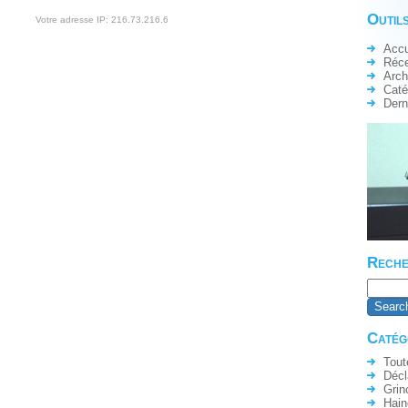
Outils
Votre adresse IP: 216.73.216.6
Accu
Réc
Arch
Caté
Dern
Reche
Catég
Tout
Décl
Grin
Hain