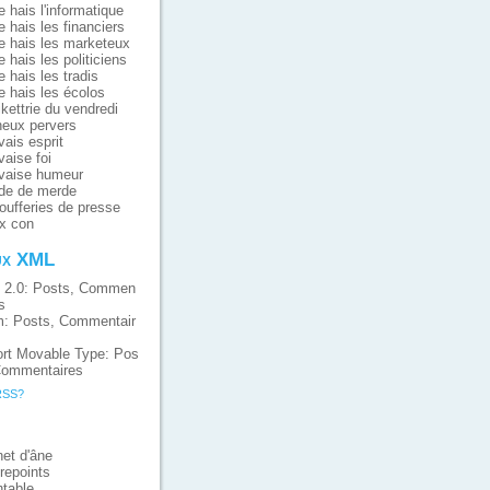
e hais l'informatique
e hais les financiers
e hais les marketeux
e hais les politiciens
e hais les tradis
e hais les écolos
ikettrie du vendredi
eux pervers
ais esprit
aise foi
vaise humeur
de de merde
oufferies de presse
x con
ux XML
 2.0:
Posts
,
Commen
s
m:
Posts
,
Commentair
rt Movable Type:
Pos
ommentaires
RSS?
et d'âne
repoints
table