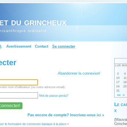
et du grincheux
isanthropie ordinaire
Q.
Avertissement
Contact
Se connecter
ecter
LUN
MA
Abandonner la connexion!
3
4
10
11
17
18
24
25
votre nom d'utilisateur (ou votre adresse email).
31
<<
<
Mot de passe perdu?
Le ca
x
Pas encore de compte? Inscrivez-vous ici »
(Mauva
Grinch
iser le formulaire de connexion basique à la place »