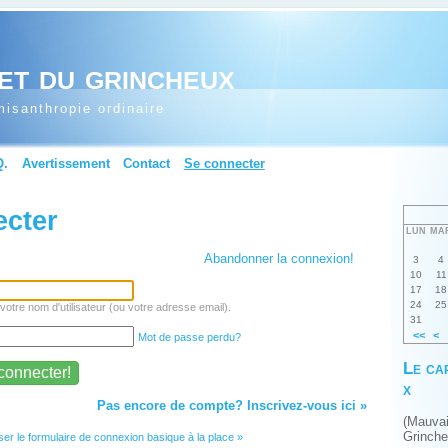
et du grincheux
isanthropie ordinaire
Q.
Avertissement
Contact
Se connecter
ecter
LUN
MA
Abandonner la connexion!
3
4
10
11
17
18
24
25
votre nom d'utilisateur (ou votre adresse email).
31
<<
<
Mot de passe perdu?
Le ca
x
Pas encore de compte? Inscrivez-vous ici »
(Mauva
Grinch
iser le formulaire de connexion basique à la place »