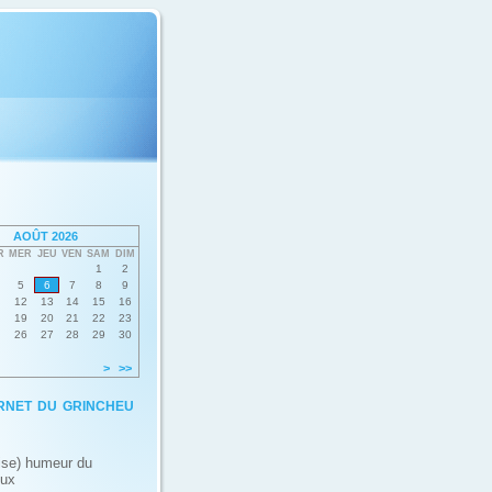
AOÛT 2026
R
MER
JEU
VEN
SAM
DIM
1
2
5
6
7
8
9
12
13
14
15
16
19
20
21
22
23
26
27
28
29
30
>
>>
rnet du grincheu
ise) humeur du
eux