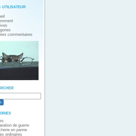
 utilisateur
eil
emment
ives
gories
iers commentaires
rcher
ories
es
aration de guerre
cherie en panne
es ordinaires