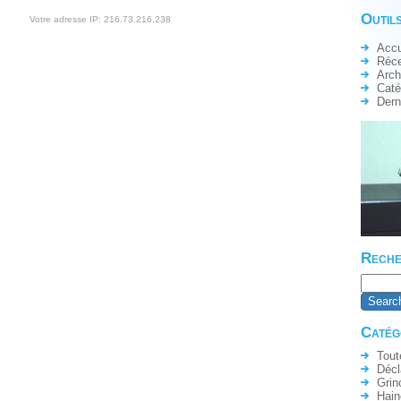
Outils
Votre adresse IP: 216.73.216.238
Accu
Réc
Arch
Caté
Dern
Reche
Catég
Tout
Décl
Grin
Hain