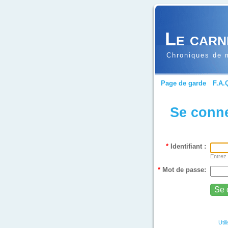
Le carn
Chroniques de m
Page de garde
F.A.
Se conn
*
Identifiant :
Entrez 
*
Mot de passe:
Util