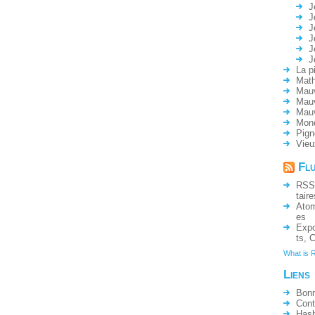
J
J
J
J
J
J
La p
Math
Mauv
Mauv
Mau
Mon
Pign
Vieu
Fl
RSS
taire
Ato
es
Expo
ts
,
C
What is 
Liens
Bonn
Cont
Hash