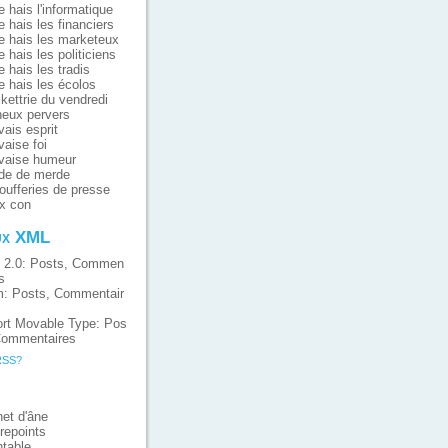
e hais l'informatique
e hais les financiers
e hais les marketeux
e hais les politiciens
e hais les tradis
e hais les écolos
ikettrie du vendredi
eux pervers
ais esprit
aise foi
vaise humeur
de de merde
oufferies de presse
x con
ux XML
 2.0:
Posts
,
Commen
s
m:
Posts
,
Commentair
rt Movable Type:
Pos
ommentaires
RSS?
et d'âne
repoints
table