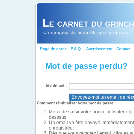
Le carnet du grinc
Chroniques de misanthropie ordinaire
Page de garde
F.A.Q.
Avertissement
Contact
Mot de passe perdu?
Identifiant :
Comment réinitialiser votre mot de passe:
Merci de saisir votre nom d'utilisateur (o
desssus.
Un email va être envoyé immédiatement 
enregistrée.
Dès que vous recevez l'email, cliquez sur