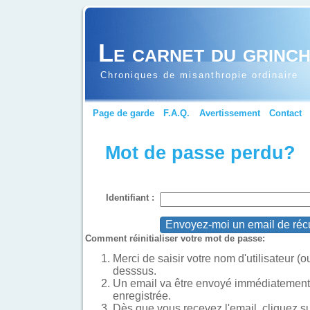
Le carnet du grinc
Chroniques de misanthropie ordinaire
Page de garde
F.A.Q.
Avertissement
Contact
Mot de passe perdu?
Identifiant :
Comment réinitialiser votre mot de passe:
Merci de saisir votre nom d'utilisateur (o
desssus.
Un email va être envoyé immédiatement 
enregistrée.
Dès que vous recevez l'email, cliquez sur