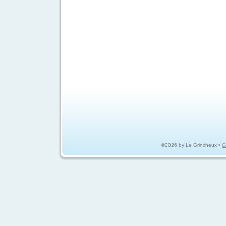
©2026 by Le Grincheux •
C