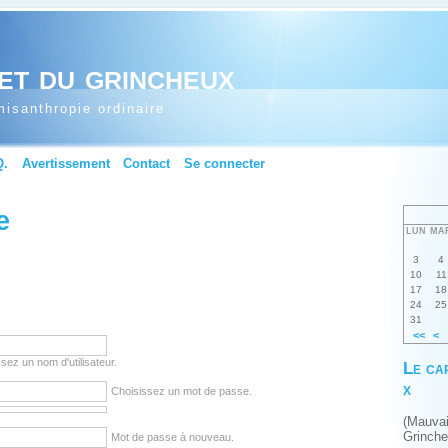
et du grincheux
isanthropie ordinaire
Q.
Avertissement
Contact
Se connecter
e
LUN
MA
3
4
10
11
17
18
24
25
31
<<
<
sez un nom d'utilisateur.
Le ca
x
Choisissez un mot de passe.
(Mauva
Grinch
Mot de passe à nouveau.