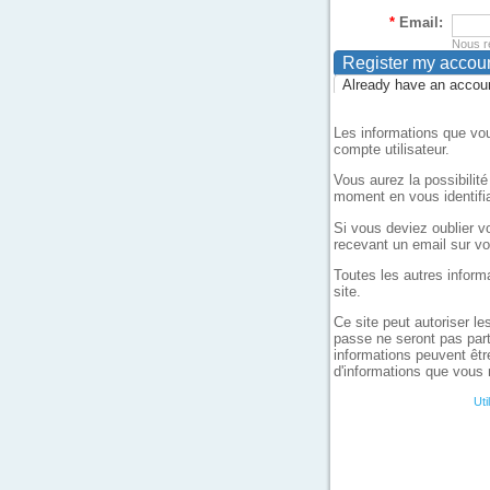
*
Email:
Nous re
Already have an accoun
Les informations que vou
compte utilisateur.
Vous aurez la possibilit
moment en vous identifia
Si vous deviez oublier vo
recevant un email sur vo
Toutes les autres inform
site.
Ce site peut autoriser le
passe ne seront pas part
informations peuvent êtr
d'informations que vous 
Uti