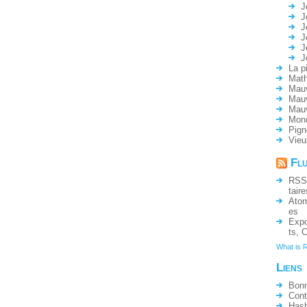
J
J
J
J
J
J
La p
Math
Mauv
Mauv
Mau
Mon
Pign
Vieu
Fl
RSS
taire
Ato
es
Expo
ts
,
C
What is 
Liens
Bonn
Cont
Hash