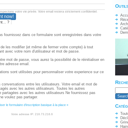
Outils
spectons votre vie privée. Votre email restera strictement confidentiel.
Accu
Réc
t... ?
Arch
Caté
Dern
s fournissez dans ce formulaire sont enregistrées dans votre
é de les modifier (et même de fermer votre compte) à tout
nt avec votre nom d'utilisateur et mot de passe.
tre mot de passe, vous aurez la possibilité de le réinitialiser en
tre adresse email.
ations sont utilisées pour personnaliser votre experience sur ce
Reche
s conversations entre les utilisateurs. Votre email et mot de
agés avec les autres utilisateurs. Toutes les autres
e partagées avec les autres utilisateurs Ne fournissez pas
ne voulez pas partager.
liser le formulaire d'inscription basique à la place »
Catég
Tout
Votre adresse IP: 216.73.216.6
Décl
Grin
Hain