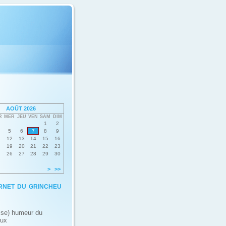
AOÛT 2026
R
MER
JEU
VEN
SAM
DIM
1
2
5
6
7
8
9
12
13
14
15
16
19
20
21
22
23
26
27
28
29
30
>
>>
rnet du grincheu
ise) humeur du
eux