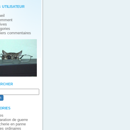
 utilisateur
eil
emment
ives
gories
iers commentaires
rcher
ories
es
aration de guerre
cherie en panne
es ordinaires