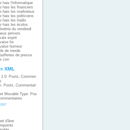
e hais l'informatique
e hais les financiers
e hais les marketeux
e hais les politiciens
e hais les tradis
e hais les écolos
ikettrie du vendredi
eux pervers
ais esprit
aise foi
vaise humeur
de de merde
oufferies de presse
x con
ux XML
 2.0:
Posts
,
Commen
s
m:
Posts
,
Commentair
rt Movable Type:
Pos
ommentaires
RSS?
et d'âne
repoints
table