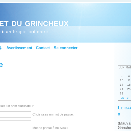
et du grincheux
isanthropie ordinaire
Q.
Avertissement
Contact
Se connecter
e
LUN
MA
3
4
10
11
17
18
24
25
31
<<
<
sez un nom d'utilisateur.
Le ca
x
Choisissez un mot de passe.
(Mauva
Grinch
Mot de passe à nouveau.