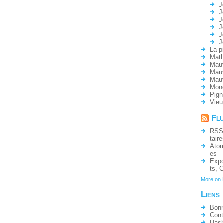
J
J
J
J
J
J
La p
Math
Mauv
Mauv
Mau
Mon
Pign
Vieu
Fl
RSS
taire
Ato
es
Expo
ts
,
C
More on
Liens
Bonn
Cont
Hash