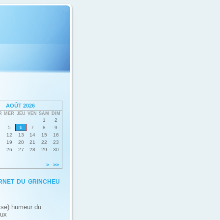
AOÛT 2026
R
MER
JEU
VEN
SAM
DIM
1
2
5
6
7
8
9
12
13
14
15
16
19
20
21
22
23
26
27
28
29
30
>
>>
rnet du grincheu
ise) humeur du
eux