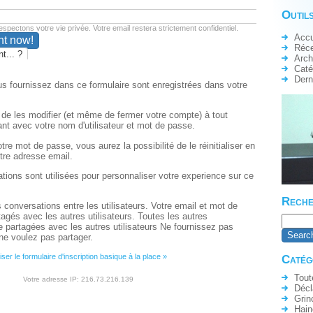
Outils
spectons votre vie privée. Votre email restera strictement confidentiel.
Accu
Réc
t... ?
Arch
Caté
Dern
s fournissez dans ce formulaire sont enregistrées dans votre
é de les modifier (et même de fermer votre compte) à tout
nt avec votre nom d'utilisateur et mot de passe.
tre mot de passe, vous aurez la possibilité de le réinitialiser en
tre adresse email.
ations sont utilisées pour personnaliser votre experience sur ce
Reche
s conversations entre les utilisateurs. Votre email et mot de
agés avec les autres utilisateurs. Toutes les autres
e partagées avec les autres utilisateurs Ne fournissez pas
ne voulez pas partager.
liser le formulaire d'inscription basique à la place »
Catég
Tout
Votre adresse IP: 216.73.216.139
Décl
Grin
Hain