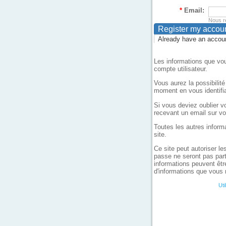
*
Email:
Nous re
Already have an accoun
Les informations que vou
compte utilisateur.
Vous aurez la possibilit
moment en vous identifia
Si vous deviez oublier vo
recevant un email sur vo
Toutes les autres inform
site.
Ce site peut autoriser le
passe ne seront pas part
informations peuvent êtr
d'informations que vous 
Uti