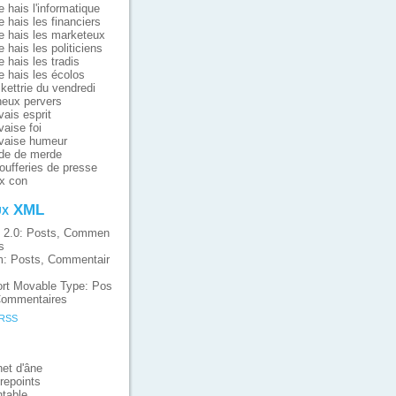
e hais l'informatique
e hais les financiers
e hais les marketeux
e hais les politiciens
e hais les tradis
e hais les écolos
ikettrie du vendredi
eux pervers
ais esprit
aise foi
vaise humeur
de de merde
oufferies de presse
x con
ux XML
 2.0:
Posts
,
Commen
s
m:
Posts
,
Commentair
rt Movable Type:
Pos
ommentaires
 RSS
et d'âne
repoints
table