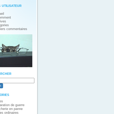
 utilisateur
eil
emment
ives
gories
iers commentaires
rcher
ories
es
aration de guerre
cherie en panne
es ordinaires