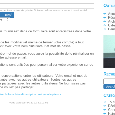
Outils
spectons votre vie privée. Votre email restera strictement confidentiel.
Accu
Réc
t... ?
Arch
Caté
Dern
s fournissez dans ce formulaire sont enregistrées dans votre
é de les modifier (et même de fermer votre compte) à tout
nt avec votre nom d'utilisateur et mot de passe.
tre mot de passe, vous aurez la possibilité de le réinitialiser en
tre adresse email.
ations sont utilisées pour personnaliser votre experience sur ce
Reche
s conversations entre les utilisateurs. Votre email et mot de
agés avec les autres utilisateurs. Toutes les autres
e partagées avec les autres utilisateurs Ne fournissez pas
ne voulez pas partager.
liser le formulaire d'inscription basique à la place »
Catég
Tout
Votre adresse IP: 216.73.216.61
Décl
Grin
Hain