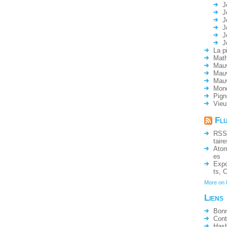
J
J
J
J
J
J
La p
Math
Mauv
Mauv
Mau
Mon
Pign
Vieu
Fl
RSS
taire
Ato
es
Expo
ts
,
C
More on
Liens
Bonn
Cont
Hash