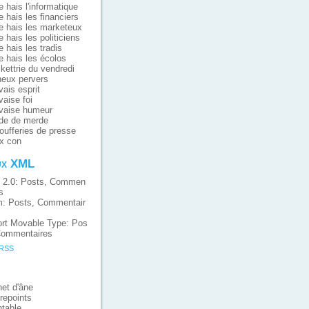
e hais l'informatique
e hais les financiers
e hais les marketeux
e hais les politiciens
e hais les tradis
e hais les écolos
ikettrie du vendredi
eux pervers
ais esprit
aise foi
vaise humeur
de de merde
oufferies de presse
x con
ux XML
 2.0:
Posts
,
Commen
s
m:
Posts
,
Commentair
rt Movable Type:
Pos
ommentaires
 RSS
et d'âne
repoints
table