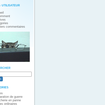
 utilisateur
eil
emment
ives
gories
iers commentaires
rcher
ories
es
aration de guerre
cherie en panne
es ordinaires