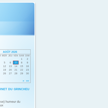
AOÛT 2026
R
MER
JEU
VEN
SAM
DIM
1
2
5
6
7
8
9
12
13
14
15
16
19
20
21
22
23
26
27
28
29
30
>
>>
rnet du grincheu
ise) humeur du
eux