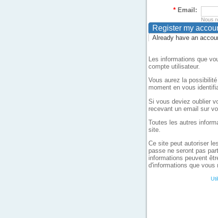
*
Email:
Nous re
Already have an accoun
Les informations que vou
compte utilisateur.
Vous aurez la possibilit
moment en vous identifia
Si vous deviez oublier vo
recevant un email sur vo
Toutes les autres inform
site.
Ce site peut autoriser le
passe ne seront pas part
informations peuvent êtr
d'informations que vous 
Uti