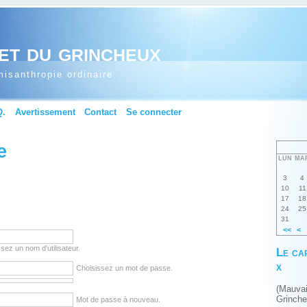
et du grincheux
isanthropie ordinaire
Q.
Avertissement
Contact
Se connecter
e
LUN
MA
3
4
10
11
17
18
24
25
31
<<
<
sez un nom d'utilisateur.
Le ca
x
Choisissez un mot de passe.
(Mauva
Grinch
Mot de passe à nouveau.