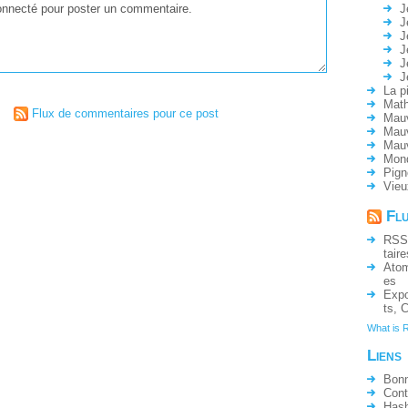
J
J
J
J
J
J
La p
Math
Flux de commentaires pour ce post
Mauv
Mauv
Mau
Mon
Pign
Vieu
Fl
RSS
taire
Ato
es
Expo
ts
,
C
What is 
Liens
Bonn
Cont
Hash