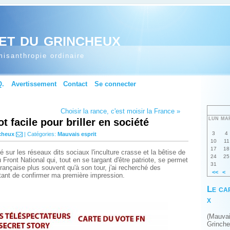
et du grincheux
isanthropie ordinaire
Q.
Avertissement
Contact
Se connecter
Choisir la rance, c'est moisir la France »
LUN
MA
t facile pour briller en société
3
4
cheux
| Catégories:
Mauvais esprit
10
11
17
18
 sur les réseaux dits sociaux l'inculture crasse et la bêtise de
24
25
 Front National qui, tout en se targant d'être patriote, se permet
31
française plus souvent qu'à son tour, j'ai recherché des
<<
<
tant de confirmer ma première impression.
Le ca
x
(Mauva
Grinch