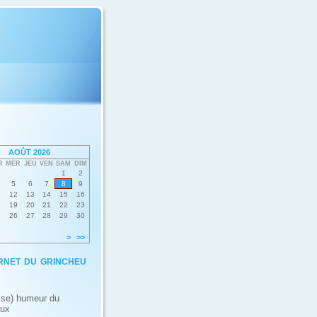
AOÛT 2026
R
MER
JEU
VEN
SAM
DIM
1
2
5
6
7
8
9
12
13
14
15
16
19
20
21
22
23
26
27
28
29
30
>
>>
rnet du grincheu
ise) humeur du
eux