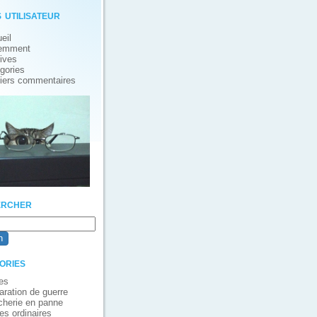
 utilisateur
eil
emment
ives
gories
iers commentaires
rcher
ories
es
aration de guerre
cherie en panne
es ordinaires