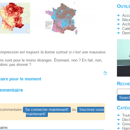
Outils
Accu
Réc
Arch
Caté
Dern
e impression est toujours la bonne surtout si c'est une mauvaise.
ons sont pour le moins étranges. Étonnant, non ? En fait, non,
 donc pas étonné ?
ire pour le moment
Reche
ommentaire
Catég
n commentaire
Se connecter maintenant!
ou
Inscrivez-vous
maintenant!
Tout
Décl
Grin
aire:
Hain