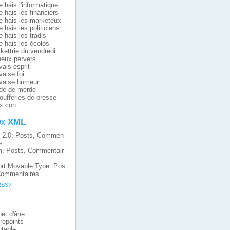
e hais l'informatique
e hais les financiers
e hais les marketeux
e hais les politiciens
e hais les tradis
e hais les écolos
ikettrie du vendredi
eux pervers
ais esprit
aise foi
vaise humeur
de de merde
oufferies de presse
x con
ux XML
 2.0:
Posts
,
Commen
s
m:
Posts
,
Commentair
rt Movable Type:
Pos
ommentaires
RSS?
et d'âne
repoints
table