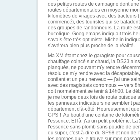
des petites routes de campagne dont une 
routes départementales en moyenne mon
kilomètres de virages avec des tracteurs 
commencé), des touristes qui se baladent
des groupes de randonneurs. La route es
bucolique. Googlemaps indiquait trois heu
savais être très optimiste. Michelin indiqu
s'avérera bien plus proche de la réalité.
Ma XM étant chez le garagiste pour caus
chauffage coincé sur chaud, la DS23 ains
planqués, ne pouvant m'y rendre décemme
résolu de m'y rendre avec la décapotable
confiant et un peu nerveux — j'ai une sain
avec des magistrats corrompus — vers 8
doit normalement se tenir à 14h00. Le déb
je me trompe deux fois de route puisque 
les panneaux indicateurs ne semblent pas 
département d'à-côté. Heureusement que 
GPS ! Au bout d'une centaine de kilomètre
l'essence. Et là, j'ai un petit problème. L
l'essence sans plomb sans poudre de per
du super, c'est-à-dire du SP98 et non de l
les pompes que je trouve sur mon passag