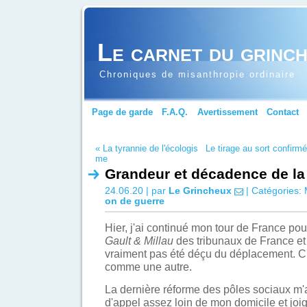
Le carnet du grinc
Chroniques de misanthropie ordinaire
Page de garde
F.A.Q.
Avertissement
Contact
« La tyrannie de l'écologis
Le tirage au sort confir
me
Grandeur et décadence de la
24.06.20 | par
Le Grincheux
| Catégories:
on de guerre
Hier, j'ai continué mon tour de France po
Gault & Millau
des tribunaux de France et 
vraiment pas été déçu du déplacement. C
comme une autre.
La dernière réforme des pôles sociaux m
d'appel assez loin de mon domicile et jo