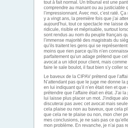
tout à fait normal. Un tribunal est une pa
comprendre au manant ou au justiciable qu'
l'impressionnant. Avec moi, c'est raté. Ça m
y a vingt ans, la première fois que j'ai atte
aujourd'hui, tout ce spectacle me laisse d
ridicule, risible et méprisable, surtout lor
sont rendus au nom du peuple français qui
l'immense majorité des magistrats du siè
qu'ils traitent les gens qui se représent
moins que rien parce qu'ils n'en connaiss
parfaitement qu'un adage prétend que celu
avocat a un idiot pour client, mais comm
faire le sale boulot, il faut bien s'y coller
Le baveux de la CIPAV prétend que l'affair
N'attendant pas que le juge me donne la 
en lui indiquant qu'il n'en était rien et que 
prétendre que l'affaire était en état. J'ai la
lui laisse plus placer un mot. J'indique al
discuterai pas avec cet avocat mais seul
cela plaise ou non au baveux, que cela p
que cela ne te plaise ou non, mon cher p
mes conclusions, je ne sais pas ce qu'elle 
mon problème. En revanche, je n'ai pas re