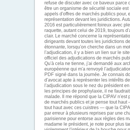
refuse de discuter avec ce baveux parce 
être un organisme de sécurité sociale est
appels d'offres de marchés publics pour, e
représentation devant les juridictions. Auta
2016 est particulièrement foireux avec ple
raquette, autant celui de 2019, toujours d'
clair. Le marché concerne la représentati
dirigeants devant toutes les juridictions 
étonnante, lorsqu'on cherche dans un mo
l'adjudication, il y a bien un lien sur le s
officiel des adjudications de marchés publ
Qu'à cela ne tienne, j'ai demandé aux ar
européenne qui m'a renvoyé l'adjudication
PDF signé dans la journée. Je connais do
d'avocat apte à représenter les intérêts d
l'adjudication sous le nez du président e
les principes de prophylaxie, il ne faudrai
malade. Il me répond que la CIPAV n'est 
de marchés publics et je pense tout haut —
tout haut avec ces cuistres — que la CI
par erreur à plusieurs reprises par une c
parisienne pour entorse aux règles des ma
madame le président, je note pour plus ta
violemment l'intérieur de la bouche pour 