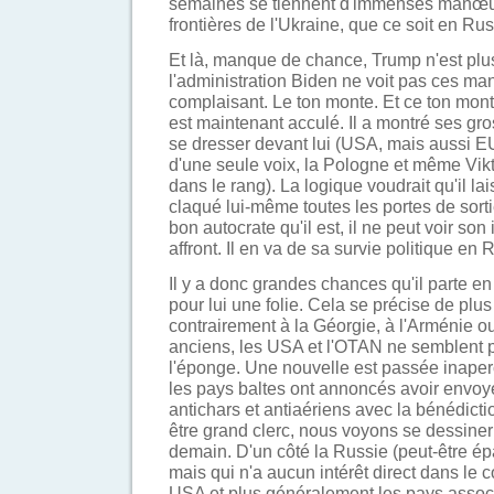
semaines se tiennent d'immenses manœuv
frontières de l'Ukraine, que ce soit en Ru
Et là, manque de chance, Trump n'est plu
l'administration Biden ne voit pas ces m
complaisant. Le ton monte. Et ce ton mon
est maintenant acculé. Il a montré ses gros 
se dresser devant lui (USA, mais aussi EU
d'une seule voix, la Pologne et même Vikt
dans le rang). La logique voudrait qu'il la
claqué lui-même toutes les portes de sort
bon autocrate qu'il est, il ne peut voir so
affront. Il en va de sa survie politique en 
Il y a donc grandes chances qu'il parte en
pour lui une folie. Cela se précise de plus
contrairement à la Géorgie, à l'Arménie ou 
anciens, les USA et l'OTAN ne semblent p
l'éponge. Une nouvelle est passée inaperç
les pays baltes ont annoncés avoir envoy
antichars et antiaériens avec la bénédict
être grand clerc, nous voyons se dessiner 
demain. D'un côté la Russie (peut-être ép
mais qui n'a aucun intérêt direct dans le con
USA et plus généralement les pays associ