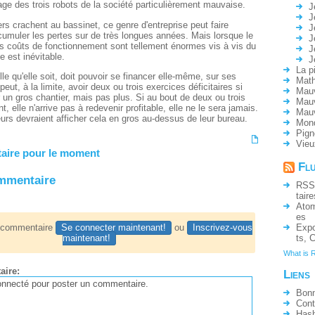
age des trois robots de la société particulièrement mauvaise.
J
J
ers crachent au bassinet, ce genre d'entreprise peut faire
J
accumuler les pertes sur de très longues années. Mais lorsque le
J
es coûts de fonctionnement sont tellement énormes vis à vis du
J
te est inévitable.
J
La p
le qu'elle soit, doit pouvoir se financer elle-même, sur ses
Math
peut, à la limite, avoir deux ou trois exercices déficitaires si
Mauv
ur un gros chantier, mais pas plus. Si au bout de deux ou trois
Mauv
, elle n'arrive pas à redevenir profitable, elle ne le sera jamais.
Mau
eurs devraient afficher cela en gros au-dessus de leur bureau.
Mon
Pign
Vieu
ire pour le moment
Fl
ommentaire
RSS
taire
Ato
es
Expo
n commentaire
Se connecter maintenant!
ou
Inscrivez-vous
ts
,
C
maintenant!
What is 
aire:
Liens
Bonn
Cont
Hash