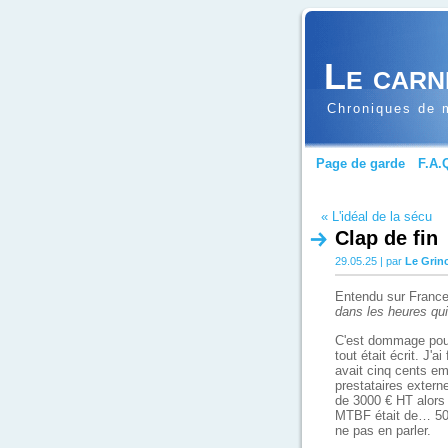
Le carn
Chroniques de m
Page de garde
F.A.
« L'idéal de la sécu
Clap de fin
29.05.25 | par
Le Grin
Entendu sur France
dans les heures qui
C'est dommage pour 
tout était écrit. J'a
avait cinq cents em
prestataires extern
de 3000 € HT alors 
MTBF était de… 50 
ne pas en parler.