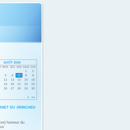
AOÛT 2026
R
MER
JEU
VEN
SAM
DIM
1
2
5
6
7
8
9
12
13
14
15
16
19
20
21
22
23
26
27
28
29
30
>
>>
rnet du grincheu
ise) humeur du
eux