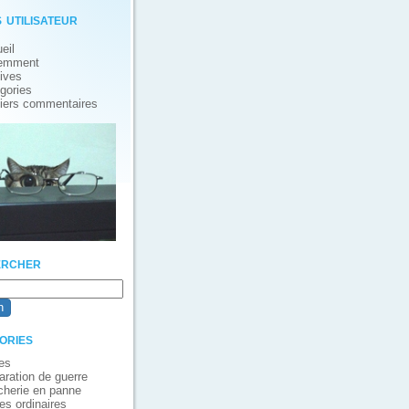
 utilisateur
eil
emment
ives
gories
iers commentaires
rcher
ories
es
aration de guerre
cherie en panne
es ordinaires