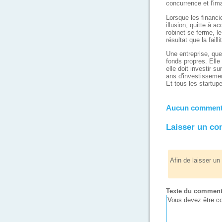
concurrence et l'im
Lorsque les financi
illusion, quitte à 
robinet se ferme, l
résultat que la failli
Une entreprise, quel
fonds propres. Elle 
elle doit investir s
ans d'investissement
Et tous les startup
Aucun commenta
Laisser un c
Afin de laisser u
Texte du comment