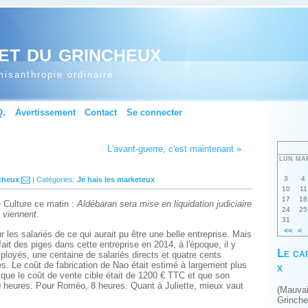
et du grincheux
isanthropie ordinaire
Q.
Avertissement
Contact
Se connecter
L'avant-guerre, c'est maintenant »
LUN
MA
3
4
cheux
| Catégories:
Je hais les marketeux
10
11
17
18
 Culture ce matin :
Aldébaran sera mise en liquidation judiciaire
24
25
 viennent
.
31
<<
<
les salariés de ce qui aurait pu être une belle entreprise. Mais
i fait des piges dans cette entreprise en 2014, à l'époque, il y
Le ca
ployés, une centaine de salariés directs et quatre cents
es. Le coût de fabrication de Nao était estimé à largement plus
x
que le coût de vente cible était de 1200 € TTC et que son
heures. Pour Roméo, 8 heures. Quant à Juliette, mieux vaut
(Mauva
Grinch