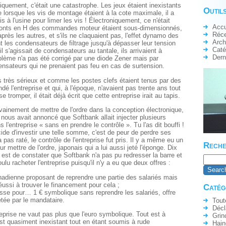
niquement, c'était une catastrophe. Les jeux étaient inexistants
Outils
e lorsque les vis de montage étaient à la cote maximale, il a
is à l'usine pour limer les vis ! Électroniquement, ce n'était
Accu
ponts en H des commandes moteur étaient sous-dimensionnés,
Réc
près les autres, et s'ils ne claquaient pas, l'effet dynamo des
Arch
 les condensateurs de filtrage jusqu'à dépasser leur tension
Caté
s'agissait de condensateurs au tantale, ils arrivaient à
Dern
blème n'a pas été corrigé par une diode Zener mais par
ndensateurs qui ne prenaient pas feu en cas de surtension.
as très sérieux et comme les postes clefs étaient tenus par des
dé l'entreprise et qui, à l'époque, n'avaient pas trente ans tout
 tromper, il était déjà écrit que cette entreprise irait au tapis.
vainement de mettre de l'ordre dans la conception électronique,
nous avait annoncé que Softbank allait injecter plusieurs
s l'entreprise « sans en prendre le contrôle ». Tu l'as dit bouffi !
cide d'investir une telle somme, c'est de peur de perdre ses
pas raté, le contrôle de l'entreprise fut pris. Il y a même eu un
Reche
 mettre de l'ordre, japonais qui a lui aussi jeté l'éponge. Dix
e est de constater que Softbank n'a pas pu redresser la barre et
lu racheter l'entreprise puisqu'il n'y a eu que deux offres :
nadienne proposant de reprendre une partie des salariés mais
réussi à trouver le financement pour cela ;
Catég
isse pour… 1 € symbolique sans reprendre les salariés, offre
etée par le mandataire.
Tout
Décl
eprise ne vaut pas plus que l'euro symbolique. Tout est à
Grin
est quasiment inexistant tout en étant soumis à rude
Hain