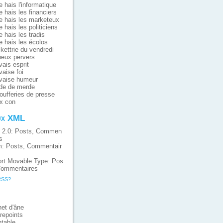
e hais l'informatique
e hais les financiers
e hais les marketeux
e hais les politiciens
e hais les tradis
e hais les écolos
ikettrie du vendredi
eux pervers
ais esprit
aise foi
vaise humeur
de de merde
oufferies de presse
x con
ux XML
 2.0:
Posts
,
Commen
s
m:
Posts
,
Commentair
rt Movable Type:
Pos
ommentaires
RSS?
et d'âne
repoints
table