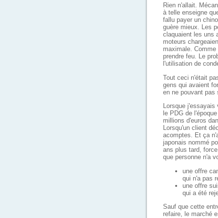
Rien n'allait. Méca
à telle enseigne qu
fallu payer un chino
guère mieux. Les 
claquaient les uns a
moteurs chargeaient
maximale. Comme il 
prendre feu. Le pro
l'utilisation de co
Tout ceci n'était p
gens qui avaient fon
en ne pouvant pas se
Lorsque j'essayais 
le PDG de l'époque 
millions d'euros dan
Lorsqu'un client dé
acomptes. Et ça n'a 
japonais nommé pour
ans plus tard, forc
que personne n'a vou
une offre ca
qui n'a pas 
une offre su
qui a été rej
Sauf que cette entr
refaire, le marché 