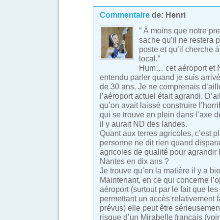
Commentaire
de:
Henri
” À moins que notre pre
sache qu’il ne restera
poste et qu’il cherche 
local.”
Hum… cet aéroport et N
entendu parler quand je suis arrivé
de 30 ans. Je ne comprenais d’ail
l’aéroport actuel était agrandi. D’ai
qu’on avait laissé construire l’horr
qui se trouve en plein dans l’axe d
il y aurait ND des landes.
Quant aux terres agricoles, c’est p
personne ne dit rien quand dispar
agricoles de qualité pour agrandir 
Nantes en dix ans ?
Je trouve qu’en la matière il y a bi
Maintenant, en ce qui concerne l’o
aéroport (surtout par le fait que l
permettant un accès relativement fa
prévus) elle peut être sérieusemen
risque d’un Mirabelle français (voi