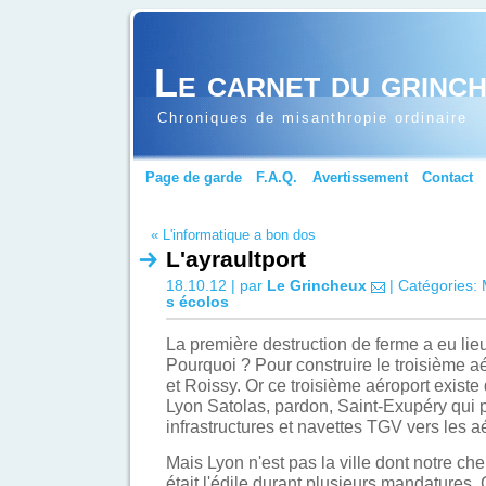
Le carnet du grinc
Chroniques de misanthropie ordinaire
Page de garde
F.A.Q.
Avertissement
Contact
« L'informatique a bon dos
L'ayraultport
18.10.12 | par
Le Grincheux
| Catégories:
s écolos
La première destruction de ferme a eu lieu
Pourquoi ? Pour construire le troisième aé
et Roissy. Or ce troisième aéroport existe d
Lyon Satolas, pardon, Saint-Exupéry qui 
infrastructures et navettes TGV vers les a
Mais Lyon n'est pas la ville dont notre che
était l'édile durant plusieurs mandatures.