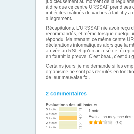
judicieusement au moment de la régularis
à dire que ce centre URSSAF prend ses c
imbéciles mâtinés de vaches à lait, il y a 
allègrement.
Récapitulons. L'URSSAF nie avoir reçu d
recommandés, et même lorsque quelqu'un
répondu. Maintenant, ce même centre UR
déclarations informatiques alors que la m
arrivée au RSI et qu'un accusé de récepti
en fournit la preuve. C'est beau, c'est du g
Certains jours, je me demande si les em
organisme ne sont pas recrutés en foncti
de leur mauvaise foi.
2 commentaires
Evaluations des utilisateurs
5 étoile:
(0)
1 note
4 étoile:
(0)
Evaluation moyenne des ut
3 étoile:
(1)
*
*
*
-
-
(3.0)
2 étoile:
(0)
1 étoile:
(0)