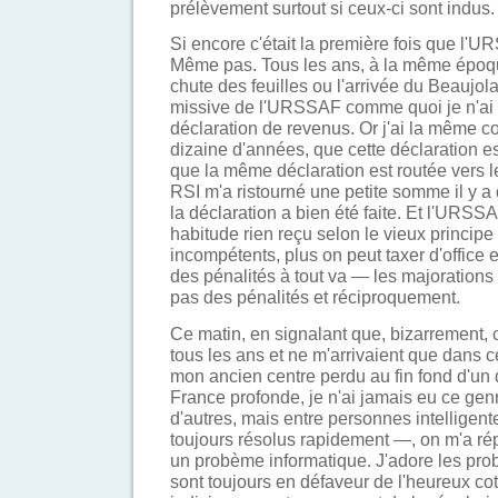
prélèvement surtout si ceux-ci sont indus.
Si encore c'était la première fois que l'U
Même pas. Tous les ans, à la même époque
chute des feuilles ou l'arrivée du Beaujol
missive de l'URSSAF comme quoi je n'ai pa
déclaration de revenus. Or j'ai la même 
dizaine d'années, que cette déclaration es
que la même déclaration est routée vers 
RSI m'a ristourné une petite somme il y a
la déclaration a bien été faite. Et l'URS
habitude rien reçu selon le vieux principe
incompétents, plus on peut taxer d'office e
des pénalités à tout va — les majorations 
pas des pénalités et réciproquement.
Ce matin, en signalant que, bizarrement, 
tous les ans et ne m'arrivaient que dan
mon ancien centre perdu au fin fond d'un 
France profonde, je n'ai jamais eu ce gen
d'autres, mais entre personnes intelligent
toujours résolus rapidement —, on m'a rép
un probème informatique. J'adore les pro
sont toujours en défaveur de l'heureux coti