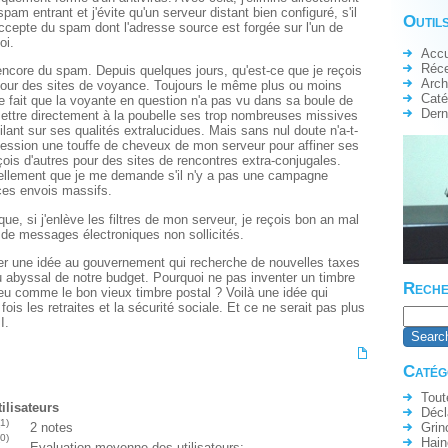
 spam entrant et j'évite qu'un serveur distant bien configuré, s'il
Outils
ccepte du spam dont l'adresse source est forgée sur l'un de
oi.
Accu
Réc
encore du spam. Depuis quelques jours, qu'est-ce que je reçois
Arch
our des sites de voyance. Toujours le même plus ou moins
Caté
e fait que la voyante en question n'a pas vu dans sa boule de
Dern
s mettre directement à la poubelle ses trop nombreuses missives
gilant sur ses qualités extralucidues. Mais sans nul doute n'a-t-
session une touffe de cheveux de mon serveur pour affiner ses
eçois d'autres pour des sites de rencontres extra-conjugales.
ellement que je me demande s'il n'y a pas une campagne
ces envois massifs.
que, si j'enlève les filtres de mon serveur, je reçois bon an mal
 de messages électroniques non sollicités.
ler une idée au gouvernement qui recherche de nouvelles taxes
u abyssal de notre budget. Pourquoi ne pas inventer un timbre
Reche
eu comme le bon vieux timbre postal ? Voilà une idée qui
 fois les retraites et la sécurité sociale. Et ce ne serait pas plus
I.
Catég
Tout
ilisateurs
Décl
(1)
2 notes
Grin
(0)
Hain
Evaluation moyenne des utilisateurs: