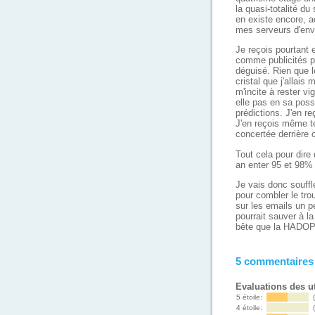
la quasi-totalité du
en existe encore, a
mes serveurs d'env
Je reçois pourtant 
comme publicités p
déguisé. Rien que l
cristal que j'allai
m'incite à rester vi
elle pas en sa pos
prédictions. J'en r
J'en reçois même t
concertée derrière 
Tout cela pour dire 
an enter 95 et 98%
Je vais donc souff
pour combler le tro
sur les emails un p
pourrait sauver à la
bête que la HADOP
5 commentaires
Evaluations des ut
5 étoile:
4 étoile: