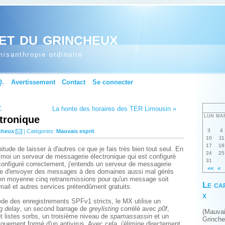
et du grincheux
isanthropie ordinaire
Q.
Avertissement
Contact
Se connecter
C
La honte des horaires des TER Limousin »
LUN
MA
tronique
3
4
cheux
| Catégories:
Mauvais esprit
10
11
17
18
itude de laisser à d'autres ce que je fais très bien tout seul. En
24
25
ez moi un serveur de messagerie électronique qui est configuré
31
configuré correctement, j'entends un serveur de messagerie
<<
<
le d'envoyer des messages à des domaines aussi mal gérés
n moyenne cinq retransmissions pour qu'un message soit
Le ca
ail et autres services prétendûment gratuits.
x
e des enregistrements SPFv1 stricts, le MX utilise un
g delay
, un second barrage de
greylisting
corrélé avec
p0f
,
(Mauva
t listes sorbs, un troisième niveau de
spamassassin
et un
Grinch
quement formé d'un antivirus. Avec cela, j'élimine directement