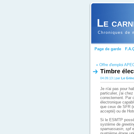
Le carn
Chroniques de m
Page de garde
F.A.
« Offre d'emploi APE
Timbre élec
04.09.13 | par
Le Grin
Je n'ai pas pour hab
particulier, j'ai ch
correctement. Par 
électronique capab
que ceux de SFR (e
accepté) ou de Hotm
Si le ESMTP possèd
système de
greetin
spamassasin
,
spf
e
quatrième étage uni