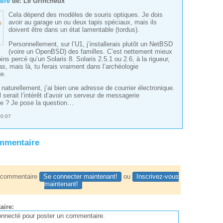
ire
de:
Le Grincheux
Cela dépend des modèles de souris optiques. Je dois
avoir au garage un ou deux tapis spéciaux, mais ils
doivent être dans un état lamentable (tordus).
Personnellement, sur l’U1, j’installerais plutôt un NetBSD
(voire un OpenBSD) des familles. C’est nettement mieux
ins percé qu’un Solaris 8. Solaris 2.5.1 ou 2.6, à la rigueur,
as, mais là, tu ferais vraiment dans l’archéologie
ue.
 naturellement, j’ai bien une adresse de courrier électronique.
 serait l’intérêt d’avoir un serveur de messagerie
ue ? Je pose la question…
00:07
ommentaire
n commentaire
Se connecter maintenant!
ou
Inscrivez-vous
maintenant!
aire: