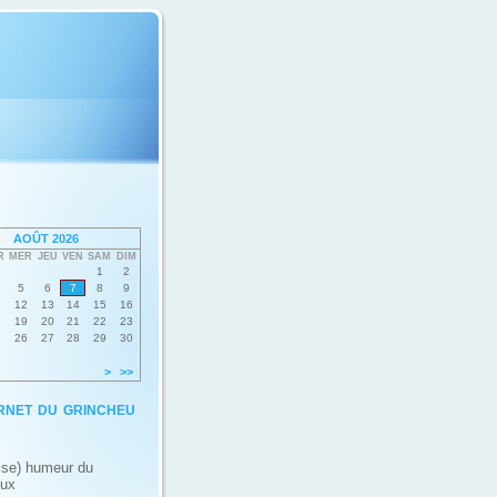
AOÛT 2026
R
MER
JEU
VEN
SAM
DIM
1
2
5
6
7
8
9
12
13
14
15
16
19
20
21
22
23
26
27
28
29
30
>
>>
rnet du grincheu
ise) humeur du
eux