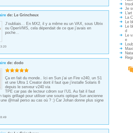
Inso
Je s
L'ar
ire
de:
Le Grincheux
La C
Le b
J’oubliais… En MX2, il y a même eu un VAX, sous Ultrix
Le b
ou OpenVMS, cela dépendait de ce que j’avais en
d
poche…
Le v
e
Loub
23:20
Max
Nata
Rega
ire
de:
dodo
*
*
*
*
*
Ça en fait du monde.. Ici en Sun j’ai un Fire v240, un S1
et une Ultra 1 Creator dont il faut que j’installe Solaris 8
depuis le serveur v240 via
TPE car pas de lecteur cdrom sur l’U1. Au fait il faut
 tapis grillagé pour utiliser une souris optique Sun ancienne
 une @mail perso au cas où ? :) Car Johan donne plus signe
18:49