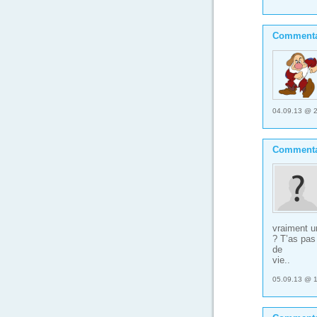
Commenta
04.09.13 @ 
Commenta
vraiment un
? T’as pas
de
vie..
05.09.13 @ 