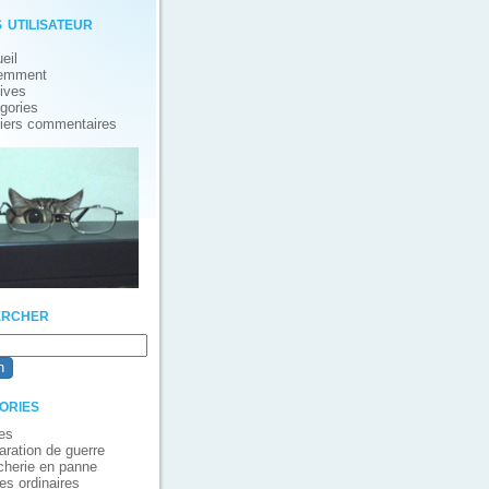
 utilisateur
eil
emment
ives
gories
iers commentaires
rcher
ories
es
aration de guerre
cherie en panne
es ordinaires