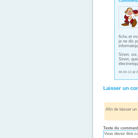
Commenta
fichu et mo
je ne dis p
informatiq
Sinon, oui,
Sinon, quel
électroniq
06.09.13 @ 
Laisser un c
Afin de laisser u
Texte du comment