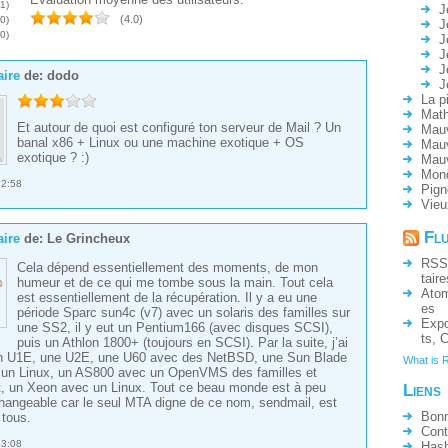
(1)
J
*
*
*
*
-
(4.0)
(0)
J
(0)
J
J
J
ire
de:
dodo
J
La p
*
*
*
-
-
Math
Et autour de quoi est configuré ton serveur de Mail ? Un
Mauv
banal x86 + Linux ou une machine exotique + OS
Mauv
exotique ? :)
Mau
Mon
22:58
Pign
Vieu
Fl
ire
de:
Le Grincheux
RSS
Cela dépend essentiellement des moments, de mon
taire
humeur et de ce qui me tombe sous la main. Tout cela
Ato
est essentiellement de la récupération. Il y a eu une
es
période Sparc sun4c (v7) avec un solaris des familles sur
Expo
une SS2, il y eut un Pentium166 (avec disques SCSI),
ts
,
C
puis un Athlon 1800+ (toujours en SCSI). Par la suite, j’ai
n U1E, une U2E, une U60 avec des NetBSD, une Sun Blade
What is 
 un Linux, un AS800 avec un OpenVMS des familles et
, un Xeon avec un Linux. Tout ce beau monde est à peu
Liens
changeable car le seul MTA digne de ce nom, sendmail, est
Bonn
tous.
Cont
23:08
Hash