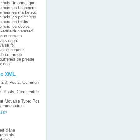
e hais l'informatique
e hais les financiers
e hais les marketeux
e hais les politiciens
e hais les tradis
e hais les écolos
ikettrie du vendredi
eux pervers
ais esprit
aise foi
vaise humeur
de de merde
oufferies de presse
x con
ux XML
 2.0:
Posts
,
Commen
s
m:
Posts
,
Commentair
rt Movable Type:
Pos
ommentaires
RSS?
et d'âne
repoints
table