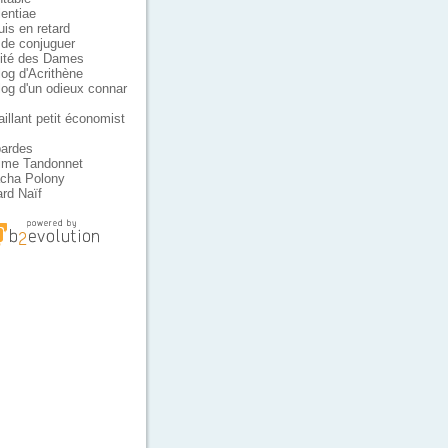
lentiae
uis en retard
t de conjuguer
ité des Dames
log d'Acrithène
log d'un odieux connar
aillant petit économist
ardes
ime Tandonnet
cha Polony
rd Naïf