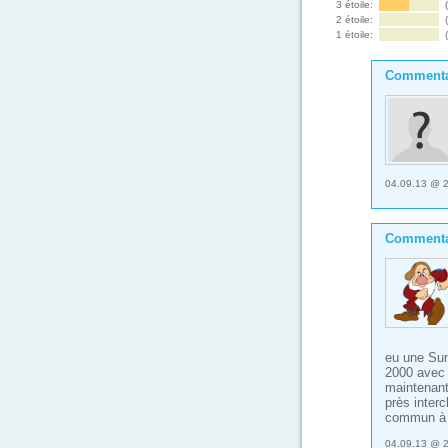
3 étoile:
2 étoile:
1 étoile:
Commenta
04.09.13 @ 
Commenta
eu une Su
2000 avec
maintenant
près inter
commun à 
04.09.13 @ 