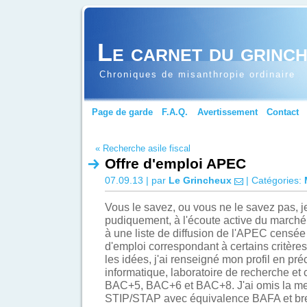
Le carnet du grinc
Chroniques de misanthropie ordinaire
Page de garde
F.A.Q.
Avertissement
Contact
« Recherche asile fiscal
Offre d'emploi APEC
07.09.13 | par
Le Grincheux
| Catégories:
Vous le savez, ou vous ne le savez pas, j
pudiquement, à l'écoute active du march
à une liste de diffusion de l'APEC censée
d'emploi correspondant à certains critères 
les idées, j'ai renseigné mon profil en pré
informatique, laboratoire de recherche e
BAC+5, BAC+6 et BAC+8. J'ai omis la me
STIP/STAP avec équivalence BAFA et bre