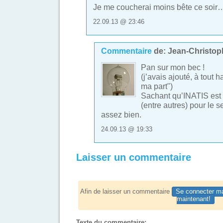
Je me coucherai moins bête ce soir
22.09.13 @ 23:46
Commentaire
de:
Jean-Christop
Pan sur mon bec !
(j’avais ajouté, à tout h
ma part")
Sachant qu’INATIS est 
(entre autres) pour le se
assez bien.
24.09.13 @ 19:33
Laisser un commentaire
Afin de laisser un commentaire
Se connecter ma
maintenant!
Texte du commentaire: