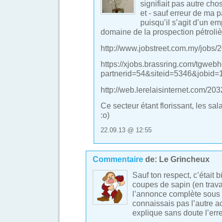
signifiait pas autre cho
et - sauf erreur de ma pa
puisqu’il s’agit d’un em
domaine de la prospection pétroliè
http://www.jobstreet.com.my/jobs
https://xjobs.brassring.com/tgwebh
partnerid=54&siteid=5346&jobid
http://web.lerelaisinternet.com/2
Ce secteur étant florissant, les sala
:o)
22.09.13 @ 12:55
Commentaire
de:
Le Grincheux
Sauf ton respect, c’était 
coupes de sapin (en travai
l’annonce complète sous 
connaissais pas l’autre a
explique sans doute l’erre