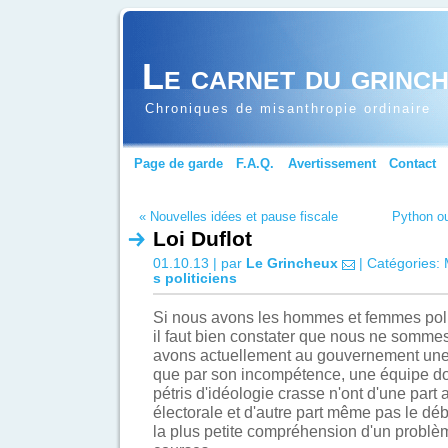
Le carnet du grinc
Chroniques de misanthropie ordinaire
Page de garde
F.A.Q.
Avertissement
Contact
« Nouvelles idées et pause fiscale
Python ou
Loi Duflot
01.10.13 | par
Le Grincheux
| Catégories:
s politiciens
Si nous avons les hommes et femmes poli
il faut bien constater que nous ne sommes
avons actuellement au gouvernement une b
que par son incompétence, une équipe d
pétris d'idéologie crasse n'ont d'une part 
électorale et d'autre part même pas le dé
la plus petite compréhension d'un problèm