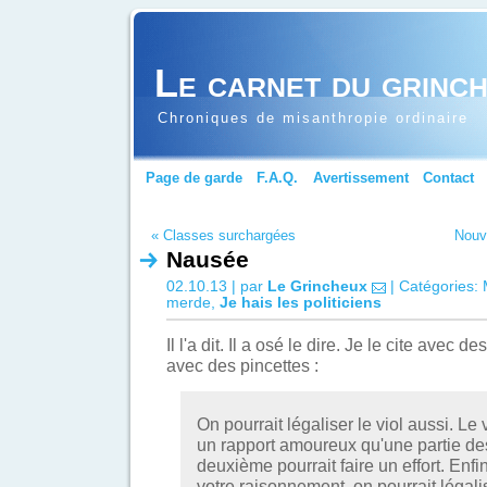
Le carnet du grinc
Chroniques de misanthropie ordinaire
Page de garde
F.A.Q.
Avertissement
Contact
« Classes surchargées
Nouve
Nausée
02.10.13 | par
Le Grincheux
| Catégories:
merde
,
Je hais les politiciens
Il l'a dit. Il a osé le dire. Je le cite avec 
avec des pincettes :
On pourrait légaliser le viol aussi. Le v
un rapport amoureux qu'une partie de
deuxième pourrait faire un effort. Enfin
votre raisonnement, on pourrait légalis