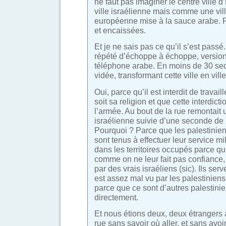
ne faut pas imaginer le centre vill
ville israélienne mais comme une vi
européenne mise à la sauce arabe. P
et encaissées.
Et je ne sais pas ce qu’il s’est pass
répété d’échoppe à échoppe, version
téléphone arabe. En moins de 30 sec
vidée, transformant cette ville en vill
Oui, parce qu’il est interdit de travai
soit sa religion et que cette interdic
l’armée. Au bout de la rue remontait
israélienne suivie d’une seconde de l
Pourquoi ? Parce que les palestinien
sont tenus à effectuer leur service mil
dans les territoires occupés parce qu’
comme on ne leur fait pas confiance,
par des vrais israéliens (sic). Ils se
est assez mal vu par les palestiniens
parce que ce sont d’autres palestini
directement.
Et nous étions deux, deux étrangers à
rue sans savoir où aller. et sans avo