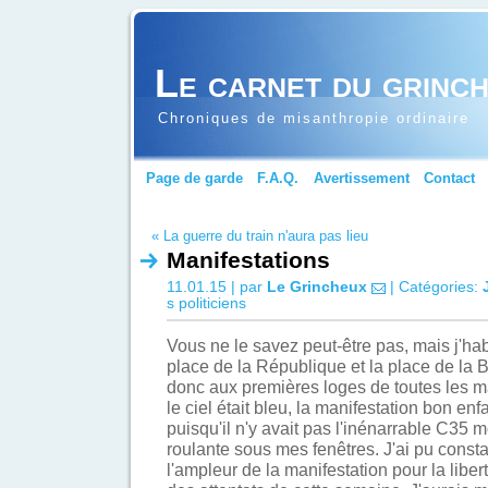
Le carnet du grinc
Chroniques de misanthropie ordinaire
Page de garde
F.A.Q.
Avertissement
Contact
« La guerre du train n'aura pas lieu
Manifestations
11.01.15 | par
Le Grincheux
| Catégories:
s politiciens
Vous ne le savez peut-être pas, mais j'hab
place de la République et la place de la Ba
donc aux premières loges de toutes les ma
le ciel était bleu, la manifestation bon en
puisqu'il n'y avait pas l'inénarrable C35 
roulante sous mes fenêtres. J'ai pu consta
l'ampleur de la manifestation pour la liber