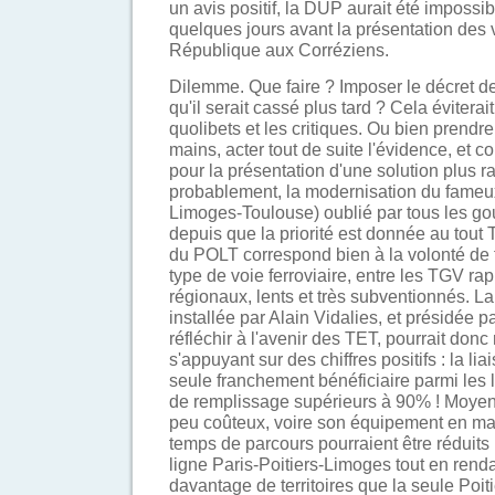
un avis positif, la DUP aurait été impossibl
quelques jours avant la présentation des
République aux Corréziens.
Dilemme. Que faire ? Imposer le décret d
qu'il serait cassé plus tard ? Cela éviterait 
quolibets et les critiques. Ou bien prend
mains, acter tout de suite l'évidence, et co
pour la présentation d'une solution plus r
probablement, la modernisation du fameu
Limoges-Toulouse) oublié par tous les g
depuis que la priorité est donnée au tout
du POLT correspond bien à la volonté de 
type de voie ferroviaire, entre les TGV ra
régionaux, lents et très subventionnés. 
installée par Alain Vidalies, et présidée 
réfléchir à l'avenir des TET, pourrait donc 
s'appuyant sur des chiffres positifs : la li
seule franchement bénéficiaire parmi les 
de remplissage supérieurs à 90% ! Moye
peu coûteux, voire son équipement en mat
temps de parcours pourraient être réduits 
ligne Paris-Poitiers-Limoges tout en renda
davantage de territoires que la seule Poit