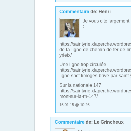
Commentaire
de:
Henri
Je vous cite largement (
:
https://saintyrieixlaperche.wordpr
de-la-ligne-de-chemin-de-fer-de-li
yrieix/
Une ligne trop circulée
https://saintyrieixlaperche.wordpr
ligne-sncf-limoges-brive-par-saint-
Sur la nationale 147
https://saintyrieixlaperche.wordpr
mort-sur-la-rn-147/
15.01.15 @ 10:26
Commentaire
de:
Le Grincheux