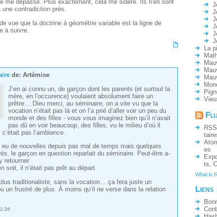
re me dépasse. Plus exactement, cela me sidère. Ils n'en sont
J
 une contradiction près.
J
J
e vue que la doctrine à géométrie variable est la ligne de
J
e à suivre.
J
J
La p
Math
Mauv
Mauv
ire
de:
Artémise
Mau
Mon
J’en ai connu un, de garçon dont les parents (et surtout la
Pign
mère, en l’occurence) voulaient absolument faire un
Vieu
prêtre… Dieu merci, au séminaire, on a vite vu que la
vocation n’était pas là et on l’a prié d’aller voir un peu du
Fl
monde et des filles - vous vous imaginez bien qu’il n’avait
pas dû en voir beaucoup, des filles, vu le milieu d’où il
RSS
 c’était pas l’ambiance.
taire
Ato
s eu de nouvelles depuis pas mal de temps mais quelques
es
ès, le garçon en question reparlait du séminaire. Peut-être a-
Expo
 y retourner.
ts
,
C
en soit, il n’était pas prêt au départ.
What is 
plus traditionaliste, sans la vocation… ça fera juste un
Liens
u un frustré de plus. À moins qu’il ne verse dans la relation
Bonn
Cont
1:26
Hash