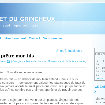
et du grincheux
isanthropie ordinaire
Q.
Avertissement
Contact
Se connecter
Un café, l'addition »
LUN
MA
 prêtre mon fils
3
4
cheux
| Catégories:
Mauvaise humeur
,
Mauvais esprit
,
Je hais les tradis
,
10
11
17
18
24
25
, aïe… Nouvelle expérience ratée…
31
<<
<
rères fait — en dehors de moi bien entendu, mais je suis
rs concours — sérieusement baisser les statistiques du taux de
Le ca
e n'ai jamais abordé le sujet parce que c'est un sujet qui fâche et
plus qu'il ne semble pas vraiment apprécier de n'avoir que des
x
(Mauva
rder le sujet car il est venu sur un plateau. Un jour où mes
Grinch
 quelle ne fut pas ma surprise d'entendre qu'il ne s'arrêtera qu'à