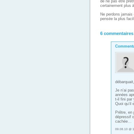
de ne pas être prêt
certainement plus à
Ne perdons jamais d
pensée la plus facil
6 commentaires
Commenta
débarquait,
Je n’ai pa
années apr
t-il fini par
Quoi qu’il 
Prêtre, en 
dépressif o
cachée…
09.08.10 @ 1