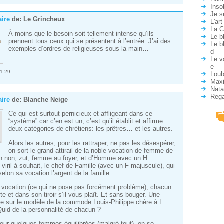
Inso
Je s
ire
de:
Le Grincheux
L'ar
La C
À moins que le besoin soit tellement intense qu’ils
Le b
prennent tous ceux qui se présentent à l’entrée. J’ai des
Le b
exemples d’ordres de religieuses sous la main…
d
Le v
e
1:29
Loub
Max
Nata
Rega
ire
de:
Blanche Neige
Ce qui est surtout pernicieux et affligeant dans ce
“système” car c’en est un, c’est qu’il établit et affirme
deux catégories de chrétiens: les prêtres… et les autres.
Alors les autres, pour les rattraper, ne pas les désespérer,
on sort le grand attirail de la noble vocation de femme de
 non, zut, femme au foyer, et d’Homme avec un H
viril à souhait, le chef de Famille (avec un F majuscule), qui
selon sa vocation l’argent de la famille.
vocation (ce qui ne pose pas forcément problème), chacun
te et dans son tiroir s’il vous plaît. Et sans bouger. Une
ite sur le modèle de la commode Louis-Philippe chère à L.
id de la personnalité de chacun ?
pour quelques femmes équilibrées (malgré tout), on se