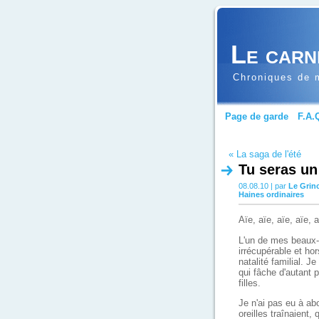
Le carn
Chroniques de m
Page de garde
F.A.
« La saga de l'été
Tu seras un
08.08.10 | par
Le Grin
Haines ordinaires
Aïe, aïe, aïe, aïe
L'un de mes beaux-f
irrécupérable et ho
natalité familial. J
qui fâche d'autant 
filles.
Je n'ai pas eu à abo
oreilles traînaient,