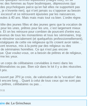
vec des femmes au foyer boulimiques, dépressives (qui
 des psychologues parce qu’en fait elles ne supportent pas
 je n’invente rien), qui n’ont jamais su s’opposer au besoin
t excessif et se retrouvent épuisées par les naissances,
seules à 40 ans. Mais mais mais tout va bien. L’ordre règne.
tête des jeunes filles et des jeunes gens que la vocation de
s pour les unes, prêtres pour les uns, c’est largement mieux
te. Et on les retrouve pour combien de pourcent d’entre eux,
revenus de tous les monastères et tous les séminaires, trop
se réinsérer socialement (et quelquefois professionnellement),
stalgiques de cette vie religieuse qu’ils croient avoir ratée…
sont revenus, mis à la porte par des religieux ou des
 de séminaires honnêtes. Ce qui n’est pas encore
ue. Que voulez-vous, on a besoin de prêtres et de religieux,
erme les yeux.
t un corps de célibataires corvéables à merci dans les
ditionalistes ou pas. Bien sûr dans le lot il y a des réussites.
 prix.
uvert par JPII je crois, de valorisation de la “vocation” des
t encore long… Quant à celui de tous ceux qui ne sont pas
u prêtres, célibataires ou pas…
3:11
ire
de:
Le Grincheux