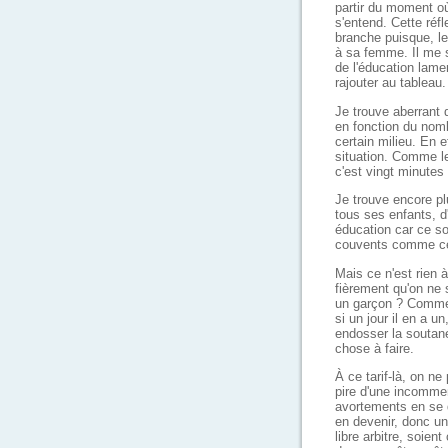
partir du moment où 
s'entend. Cette réfl
branche puisque, le
à sa femme. Il me s
de l'éducation lame
rajouter au tableau.
Je trouve aberrant 
en fonction du nom
certain milieu. En ef
situation. Comme le
c'est vingt minutes
Je trouve encore pl
tous ses enfants, d
éducation car ce son
couvents comme cel
Mais ce n'est rien 
fièrement qu'on ne 
un garçon ? Comment
si un jour il en a u
endosser la soutane
chose à faire.
À ce tarif-là, on ne
pire d'une incommen
avortements en se 
en devenir, donc un
libre arbitre, soien