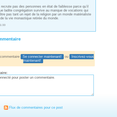
e recrute pas des personnes en état de faiblesse parce qu’il
que ladite congrégation survive au manque de vocations qui
être pas tant un rejet de la religion par un monde matérialiste
t de la vie monastique retirée du monde.
1:33
ommentaire
n commentaire
Se connecter maintenant!
ou
Inscrivez-vous
maintenant!
aire:
Flux de commentaires pour ce post