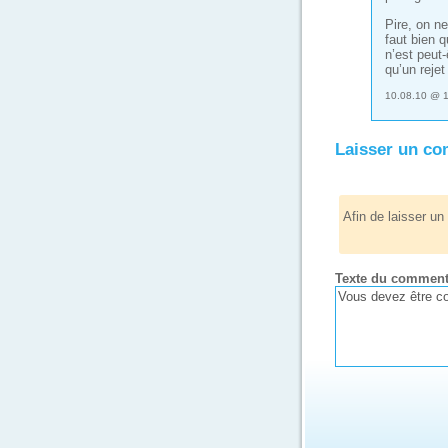
Pire, on n
faut bien 
n’est peut-
qu’un reje
10.08.10 @ 1
Laisser un c
Afin de laisser u
Texte du comment