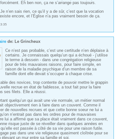
, forcément. Eh ben non, ça ne s’arrange pas toujours.
 Je n’en sais rien, ce qu’il y a de sûr, c’est que la vocation
existe encore, et l’Église n’a pas vraiment besoin de ça.
23:35
ire
de:
Le Grincheux
Ce n’est pas probable, c’est une certitude n’en déplaise à
certains. Je connaissais quelqu’un qui a échoué - j’utilise
le terme à dessein - dans une congrégation religieuse
pour de très mauvaises raisons, pour faire simple, en
raison de la maladie psychique d’un membre de sa
famille dont elle devait s’occuper à chaque crise.
able des novices, trop contente de pouvoir mettre le grappin
velle recrue en état de faiblesse, a tout fait pour la faire
 ses filets. Elle a réussi.
rtant quelqu’un qui avait une vie normale, un métier normal
vait objectivement rien à faire dans un couvent. Comme il
uver de nouvelles recrues et que cette bonne soeur ne lui a
 qu’on n’entrait pas dans les ordres pour de mauvaises
re lui a affirmé que sa place était vraiment dans ce couvent,
onne risque juste de se réveiller dans quelques années en
qu’elle est passée à côté de sa vie pour une raison futile.
gage pas dans une vie religieuse quasiment cloîtrée pour se
 élevant un mur entre sa famille et soi.