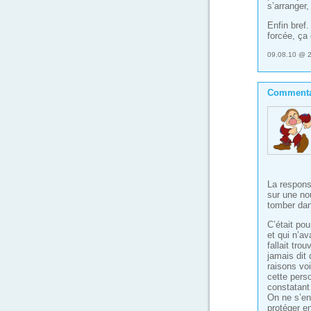
s’arranger
Enfin bref.
forcée, ça 
09.08.10 @ 
Commenta
La respons
sur une nou
tomber dans
C’était pou
et qui n’a
fallait tro
jamais dit
raisons voi
cette pers
constatant 
On ne s’en
protéger en