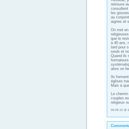
retrouve a
consultent
les gosses,
au conjoin
aigries et 
On met en 
religieuse
que le res
à 40 ans, 
tard pour 
seuls et no
Quand ils 
formateurs
systématiq
alors on f
Ils formen
églises tra
Mais à quel
Le chemin o
couples es
religieux o
09.08.10 @ 1
Commenta