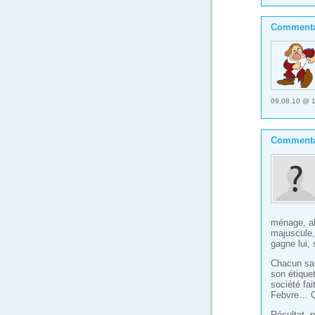
Commenta
09.08.10 @ 1
Commenta
ménage, ah
majuscule, 
gagne lui, 
Chacun sa 
son étiquet
société fa
Febvre… Qu
Résultat, 