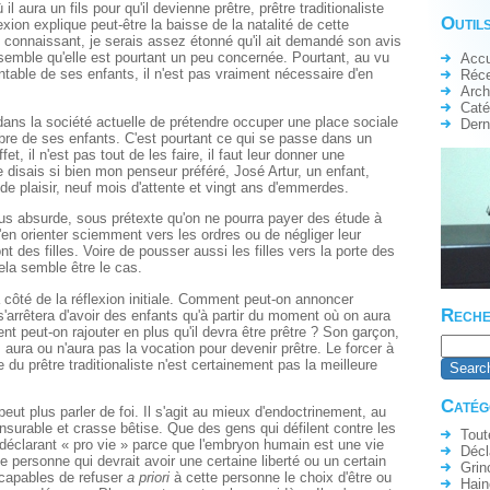
il aura un fils pour qu'il devienne prêtre, prêtre traditionaliste
Outils
exion explique peut-être la baisse de la natalité de cette
 connaissant, je serais assez étonné qu'il ait demandé son avis
emble qu'elle est pourtant un peu concernée. Pourtant, au vu
Accu
ntable de ses enfants, il n'est pas vraiment nécessaire d'en
Réc
Arch
Caté
dans la société actuelle de prétendre occuper une place sociale
Dern
bre de ses enfants. C'est pourtant ce qui se passe dans un
fet, il n'est pas tout de les faire, il faut leur donner une
 disais si bien mon penseur préféré, José Artur, un enfant,
 de plaisir, neuf mois d'attente et vingt ans d'emmerdes.
us absurde, sous prétexte qu'on ne pourra payer des étude à
'en orienter sciemment vers les ordres ou de négliger leur
t des filles. Voire de pousser aussi les filles vers la porte des
a semble être le cas.
à côté de la réflexion initiale. Comment peut-on annoncer
Reche
s'arrêtera d'avoir des enfants qu'à partir du moment où on aura
 peut-on rajouter en plus qu'il devra être prêtre ? Son garçon,
n, aura ou n'aura pas la vocation pour devenir prêtre. Le forcer à
 du prêtre traditionaliste n'est certainement pas la meilleure
Catég
 peut plus parler de foi. Il s'agit au mieux d'endoctrinement, au
surable et crasse bêtise. Que des gens qui défilent contre les
Tout
déclarant « pro vie » parce que l'embryon humain est une vie
Décl
e personne qui devrait avoir une certaine liberté ou un certain
Grin
t capables de refuser
a priori
à cette personne le choix d'être ou
Hain