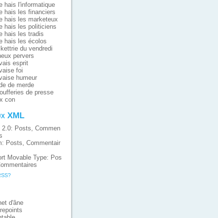
e hais l'informatique
e hais les financiers
e hais les marketeux
e hais les politiciens
e hais les tradis
e hais les écolos
ikettrie du vendredi
eux pervers
ais esprit
aise foi
vaise humeur
de de merde
oufferies de presse
x con
ux XML
 2.0:
Posts
,
Commen
s
m:
Posts
,
Commentair
rt Movable Type:
Pos
ommentaires
RSS?
et d'âne
repoints
table