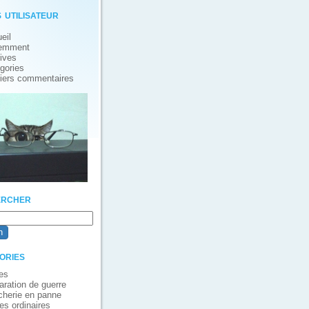
 utilisateur
eil
emment
ives
gories
iers commentaires
rcher
ories
es
aration de guerre
cherie en panne
es ordinaires