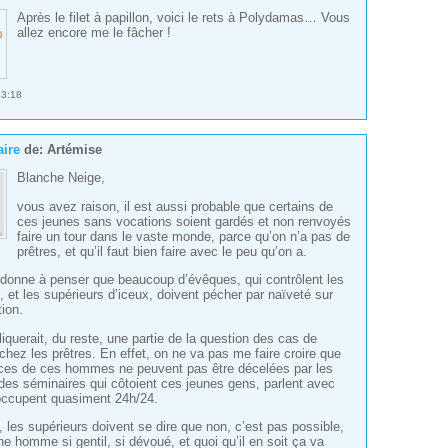
Après le filet à papillon, voici le rets à Polydamas… Vous
allez encore me le fâcher !
13:18
ire
de:
Artémise
Blanche Neige,
vous avez raison, il est aussi probable que certains de
ces jeunes sans vocations soient gardés et non renvoyés
faire un tour dans le vaste monde, parce qu’on n’a pas de
prêtres, et qu’il faut bien faire avec le peu qu’on a.
donne à penser que beaucoup d’évêques, qui contrôlent les
, et les supérieurs d’iceux, doivent pécher par naïveté sur
tion.
iquerait, du reste, une partie de la question des cas de
chez les prêtres. En effet, on ne va pas me faire croire que
ces de ces hommes ne peuvent pas être décelées par les
 des séminaires qui côtoient ces jeunes gens, parlent avec
occupent quasiment 24h/24.
 les supérieurs doivent se dire que non, c’est pas possible,
e homme si gentil, si dévoué, et quoi qu’il en soit ça va