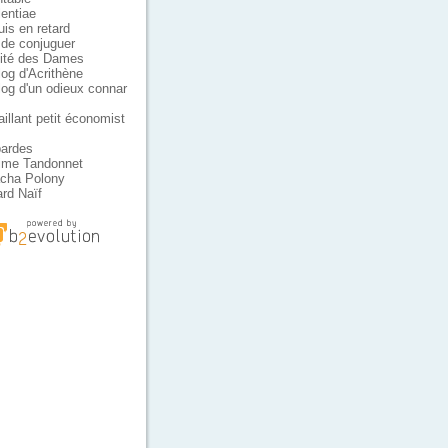
lentiae
uis en retard
t de conjuguer
ité des Dames
log d'Acrithène
log d'un odieux connar
aillant petit économist
ardes
ime Tandonnet
cha Polony
rd Naïf