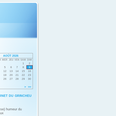
AOÛT 2026
R
MER
JEU
VEN
SAM
DIM
1
2
5
6
7
8
9
12
13
14
15
16
19
20
21
22
23
26
27
28
29
30
>
>>
rnet du grincheu
ise) humeur du
eux