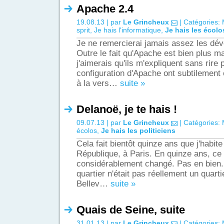
Apache 2.4
19.08.13 | par
Le Grincheux
| Catégories:
sprit
,
Je hais l'informatique
,
Je hais les écolo
Je ne remercierai jamais assez les dé
Outre le fait qu'Apache est bien plus
j'aimerais qu'ils m'expliquent sans rire 
configuration d'Apache ont subtilement 
à la vers…
suite »
Delanoë, je te hais !
09.07.13 | par
Le Grincheux
| Catégories:
écolos
,
Je hais les politiciens
Cela fait bientôt quinze ans que j'habite
République, à Paris. En quinze ans, ce 
considérablement changé. Pas en bien. 
quartier n'était pas réellement un quartie
Bellev…
suite »
Quais de Seine, suite
31.01.13 | par
Le Grincheux
| Catégories: