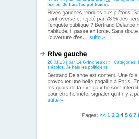
écolos
,
Je hais les politiciens
Rives gauches rendues aux piétons. Sa
controversé et rejeté par 78 % des per
l'enquête publique ? Bertrand Delanoë n
habitude, il passe en force. Sans doute 
l'ouverture d'es…
suite »
Rive gauche
28.01.13 | par
Le Grincheux
| Catégories:
s écolos
,
Je hais les politiciens
Bertrand Delanoë est content. Une fois d
provoquer une belle pagaille à Paris. En
les quais de la rive gauche sont interdits
pour être honnête, signaler qu'il n'y a 
suite »
Pages:
<<
1
2
3
4
5
6
7