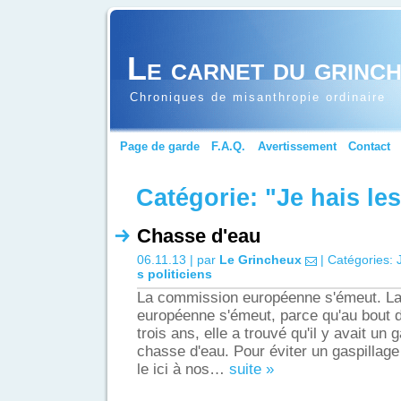
Le carnet du grinc
Chroniques de misanthropie ordinaire
Page de garde
F.A.Q.
Avertissement
Contact
Catégorie: "Je hais le
Chasse d'eau
06.11.13 | par
Le Grincheux
| Catégories:
s politiciens
La commission européenne s'émeut. L
européenne s'émeut, parce qu'au bout d'
trois ans, elle a trouvé qu'il y avait un
chasse d'eau. Pour éviter un gaspillag
le ici à nos…
suite »