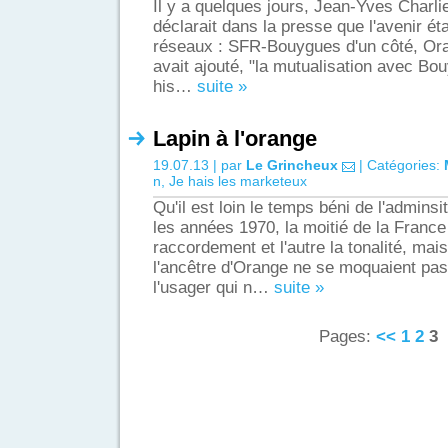
Il y a quelques jours, Jean-Yves Charl
déclarait dans la presse que l'avenir éta
réseaux : SFR-Bouygues d'un côté, Oran
avait ajouté, "la mutualisation avec Bo
his…
suite »
Lapin à l'orange
19.07.13 | par
Le Grincheux
| Catégories:
n
,
Je hais les marketeux
Qu'il est loin le temps béni de l'admins
les années 1970, la moitié de la France 
raccordement et l'autre la tonalité, mai
l'ancêtre d'Orange ne se moquaient pa
l'usager qui n…
suite »
Pages:
<<
1
2
3