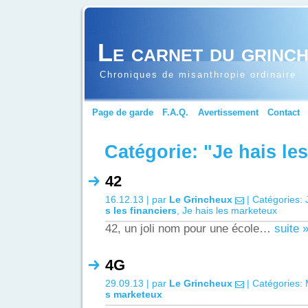
Le carnet du grinc
Chroniques de misanthropie ordinaire
Page de garde
F.A.Q.
Avertissement
Contact
Catégorie: "Je hais le
42
16.12.13 | par
Le Grincheux
| Catégories:
s les financiers
,
Je hais les marketeux
42, un joli nom pour une école…
suite 
4G
29.09.13 | par
Le Grincheux
| Catégories:
s marketeux