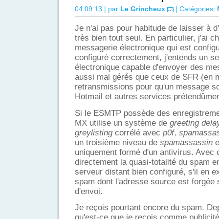
04.09.13 | par
Le Grincheux
| Catégories:
Je n'ai pas pour habitude de laisser à d
très bien tout seul. En particulier, j'ai
messagerie électronique qui est config
configuré correctement, j'entends un s
électronique capable d'envoyer des m
aussi mal gérés que ceux de SFR (en 
retransmissions pour qu'un message so
Hotmail et autres services prétendûment
Si le ESMTP possède des enregistremen
MX utilise un système de
greeting dela
greylisting
corrélé avec
p0f
,
spamassas
un troisième niveau de
spamassassin
e
uniquement formé d'un antivirus. Avec c
directement la quasi-totalité du spam ent
serveur distant bien configuré, s'il en 
spam dont l'adresse source est forgée 
d'envoi.
Je reçois pourtant encore du spam. Dep
qu'est-ce que je reçois comme publicit