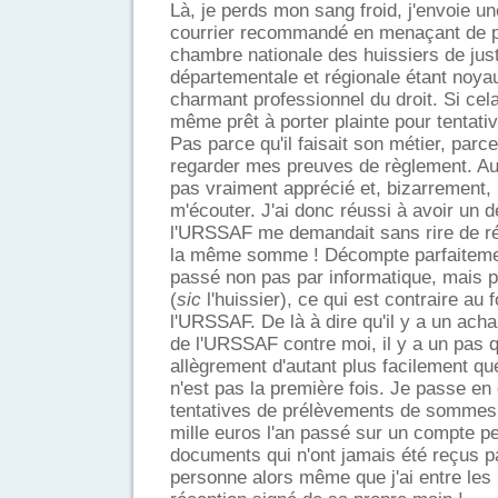
Là, je perds mon sang froid, j'envoie une
courrier recommandé en menaçant de por
chambre nationale des huissiers de jus
départementale et régionale étant noyau
charmant professionnel du droit. Si cela 
même prêt à porter plainte pour tentativ
Pas parce qu'il faisait son métier, parce
regarder mes preuves de règlement. Auta
pas vraiment apprécié et, bizarrement,
m'écouter. J'ai donc réussi à avoir un 
l'URSSAF me demandait sans rire de rég
la même somme ! Décompte parfaitemen
passé non pas par informatique, mais par
(
sic
l'huissier), ce qui est contraire au
l'URSSAF. De là à dire qu'il y a un ac
de l'URSSAF contre moi, il y a un pas q
allègrement d'autant plus facilement qu
n'est pas la première fois. Je passe en 
tentatives de prélèvements de sommes
mille euros l'an passé sur un compte p
documents qui n'ont jamais été reçus p
personne alors même que j'ai entre le