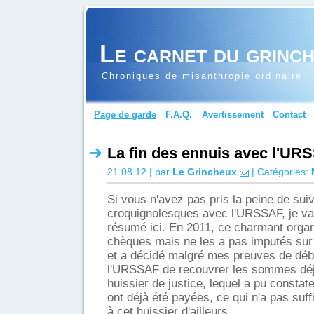
Le carnet du grinc
Chroniques de misanthropie ordinaire
Page de garde
F.A.Q.
Avertissement
Contact
La fin des ennuis avec l'UR
21.08.12 | par
Le Grincheux
| Catégories:
Si vous n'avez pas pris la peine de su
croquignolesques avec l'URSSAF, je vai
résumé ici. En 2011, ce charmant org
chèques mais ne les a pas imputés sur
et a décidé malgré mes preuves de déb
l'URSSAF de recouvrer les sommes déj
huissier de justice, lequel a pu consta
ont déjà été payées, ce qui n'a pas suff
à cet huissier d'ailleurs.