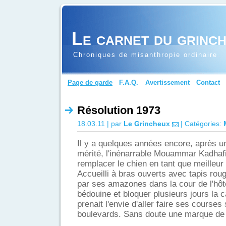
Le carnet du grinc
Chroniques de misanthropie ordinaire
Page de garde
F.A.Q.
Avertissement
Contact
Résolution 1973
18.03.11 | par
Le Grincheux
| Catégories:
Il y a quelques années encore, après u
mérité, l'inénarrable Mouammar Kadhafi
remplacer le chien en tant que meilleu
Accueilli à bras ouverts avec tapis rouge
par ses amazones dans la cour de l'hôt
bédouine et bloquer plusieurs jours la c
prenait l'envie d'aller faire ses courses
boulevards. Sans doute une marque de 