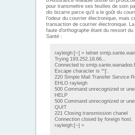
d'Assurance Maladie utilise un protocol
pour transmettre ses feuilles de soin pa
dis bizarre parce qu'il a le goût du courr
l'odeur du courrier électronique, mais c
transaction de courrier électronique. L
faute d'orthographe étant du ressort d
Santé :
rayleigh:[~] > telnet smtp.sante.wa
Trying 193.252.18.66...
Connected to smtp.sante.wanadoo.f
Escape character is '^]'.
220 Simple Mail Transfer Service 
EHLO rayleigh
500 Command unrecognized or unex
HELP
500 Command unrecognized or unexp
QUIT
221 Closing transmission chanel
Connection closed by foreign host.
rayleigh:[~] >