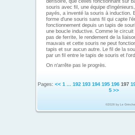
dérisoire, que celles fonctionnant sur ba
souris avec fil, une équipe d'ingénieurs
payés, a inventé la souris à induction. 
forme d'une souris sans fil qui capte l'
fonctionnement depuis un tapis de sour
une boucle inductive. Comme le circui
pas de ferrite, le rendement de la liais
mauvais et cette souris ne peut foncti
tapis et sur aucun autre. Le fil de la s
par un fil entre le tapis de souris et l'or
On n'arrête pas le progrès.
Pages:
<<
1
...
192
193
194
195
196
197
1
5
>>
©2026 by Le Grinch