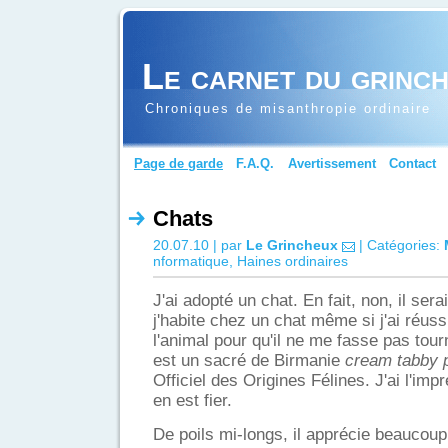
Le carnet du grinc
Chroniques de misanthropie ordinaire
Page de garde
F.A.Q.
Avertissement
Contact
Chats
20.07.10 | par
Le Grincheux
| Catégories:
nformatique
,
Haines ordinaires
J'ai adopté un chat. En fait, non, il sera
j'habite chez un chat même si j'ai réus
l'animal pour qu'il ne me fasse pas tou
est un sacré de Birmanie
cream tabby p
Officiel des Origines Félines. J'ai l'impre
en est fier.
De poils mi-longs, il apprécie beauco