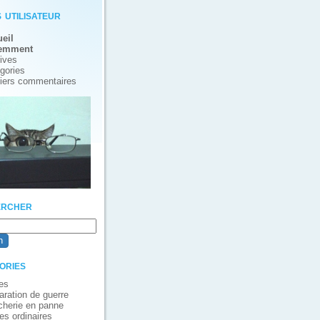
 utilisateur
eil
emment
ives
gories
iers commentaires
rcher
ories
es
aration de guerre
cherie en panne
es ordinaires