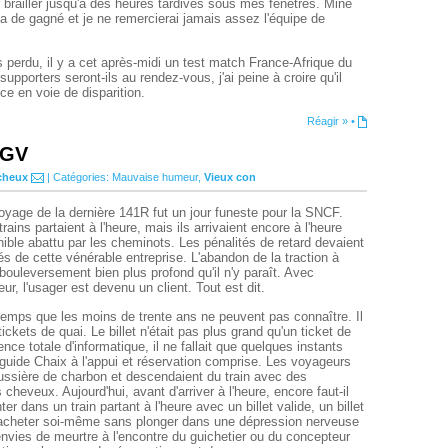
 brailler jusqu'à des heures tardives sous mes fenêtres. Mine
 ça de gagné et je ne remercierai jamais assez l'équipe de
as perdu, il y a cet après-midi un test match France-Afrique du
supporters seront-ils au rendez-vous, j'ai peine à croire qu'il
ce en voie de disparition.
Réagir »
•
TGV
cheux
| Catégories:
Mauvaise humeur
,
Vieux con
voyage de la dernière 141R fut un jour funeste pour la SNCF.
ains partaient à l'heure, mais ils arrivaient encore à l'heure
énible abattu par les cheminots. Les pénalités de retard devaient
s de cette vénérable entreprise. L'abandon de la traction à
bouleversement bien plus profond qu'il n'y paraît. Avec
ur, l'usager est devenu un client. Tout est dit.
temps que les moins de trente ans ne peuvent pas connaître. Il
ickets de quai. Le billet n'était pas plus grand qu'un ticket de
nce totale d'informatique, il ne fallait que quelques instants
 guide Chaix à l'appui et réservation comprise. Les voyageurs
oussière de charbon et descendaient du train avec des
 cheveux. Aujourd'hui, avant d'arriver à l'heure, encore faut-il
ter dans un train partant à l'heure avec un billet valide, un billet
à acheter soi-même sans plonger dans une dépression nerveuse
nvies de meurtre à l'encontre du guichetier ou du concepteur