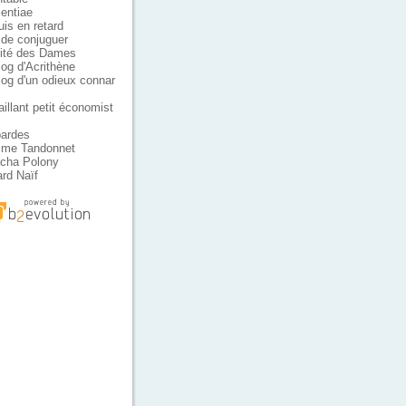
lentiae
uis en retard
t de conjuguer
ité des Dames
log d'Acrithène
log d'un odieux connar
aillant petit économist
ardes
ime Tandonnet
cha Polony
rd Naïf