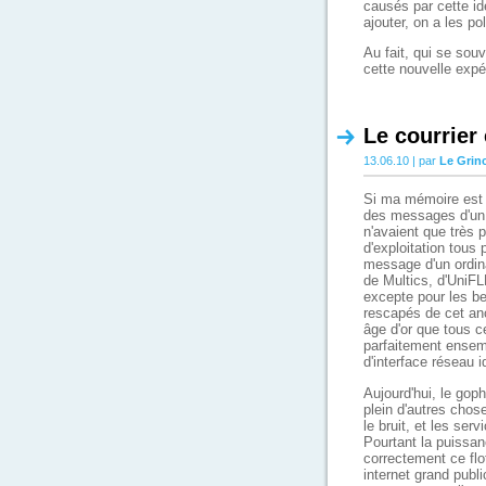
causés par cette idé
ajouter, on a les po
Au fait, qui se sou
cette nouvelle expé
Le courrier 
13.06.10 | par
Le Grin
Si ma mémoire est b
des messages d'un o
n'avaient que très
d'exploitation tous
message d'un ordinat
de Multics, d'UniF
excepte pour les be
rescapés de cet anc
âge d'or que tous 
parfaitement ensemb
d'interface réseau i
Aujourd'hui, le gop
plein d'autres chos
le bruit, et les ser
Pourtant la puissan
correctement ce flo
internet grand publ