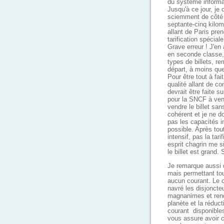
du système informa
Jusqu'à ce jour, je
sciemment de côté l
septante-cinq kilomè
allant de Paris pre
tarification spécial
Grave erreur ! J'en
en seconde classe, 
types de billets, r
départ, à moins que
Pour être tout à fai
qualité allant de con
devrait être faite s
pour la SNCF à vend
vendre le billet san
cohérent et je ne do
pas les capacités in
possible. Après tout
intensif, pas la ta
esprit chagrin me s
le billet est gran
Je remarque aussi q
mais permettant tou
aucun courant. Le c
navré les disjoncte
magnanimes et rend
planète et la réduct
courant disponibles
vous assure avoir 