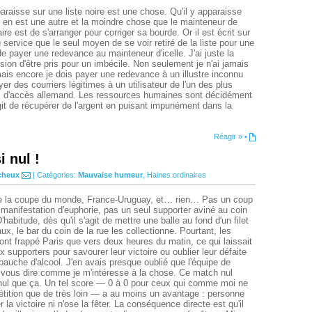
raisse sur une liste noire est une chose. Qu'il y apparaisse
 en est une autre et la moindre chose que le mainteneur de
aire est de s'arranger pour corriger sa bourde. Or il est écrit sur
 service que le seul moyen de se voir retiré de la liste pour une
de payer une redevance au mainteneur d'icelle. J'ai juste la
ion d'être pris pour un imbécile. Non seulement je n'ai jamais
is encore je dois payer une redevance à un illustre inconnu
er des courriers légitimes à un utilisateur de l'un des plus
s d'accès allemand. Les ressources humaines sont décidément
'agit de récupérer de l'argent en puisant impunément dans la
Réagir »
•
i nul !
cheux
| Catégories:
Mauvaise humeur
,
Haines ordinaires
 la coupe du monde, France-Uruguay, et… rien… Pas un coup
manifestation d'euphorie, pas un seul supporter aviné au coin
D'habitude, dès qu'il s'agit de mettre une balle au fond d'un filet
x, le bar du coin de la rue les collectionne. Pourtant, les
nt frappé Paris que vers deux heures du matin, ce qui laissait
 supporters pour savourer leur victoire ou oublier leur défaite
bauche d'alcool. J'en avais presque oublié que l'équipe de
t vous dire comme je m'intéresse à la chose. Ce match nul
 nul que ça. Un tel score — 0 à 0 pour ceux qui comme moi ne
étition que de très loin — a au moins un avantage : personne
la victoire ni n'ose la fêter. La conséquence directe est qu'il