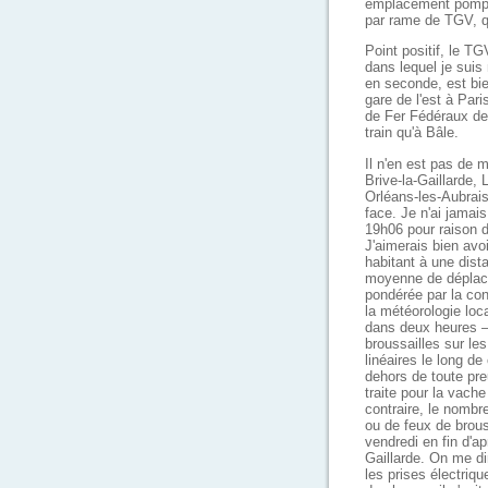
emplacement pompe
par rame de TGV, qu
Point positif, le TG
dans lequel je suis 
en seconde, est bien
gare de l'est à Pa
de Fer Fédéraux de 
train qu'à Bâle.
Il n'en est pas de 
Brive-la-Gaillarde,
Orléans-les-Aubrais
face. Je n'ai jamais
19h06 pour raison d
J'aimerais bien avo
habitant à une dist
moyenne de déplace
pondérée par la con
la météorologie loca
dans deux heures —
broussailles sur le
linéaires le long d
dehors de toute preu
traite pour la vache
contraire, le nombr
ou de feux de brous
vendredi en fin d'ap
Gaillarde. On me dir
les prises électriq