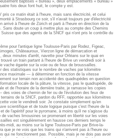
usement baptisés « bureau », deux emplacements « bureau »
atre fois deux font huit, le compte y est.
V pris ce matin était à l'heure, mais sans électricité, et celui
monté à Strasbourg ce soir, s'il n'avait toujours par d'électricité
 arrivé à l'heure de Zürich et parti à l'heure en direction de la
ris. Sans doute un coup à mettre plus au compte des Chemins
Suisse que des agents de la SNCF qui n'ont pris le contrôle du
même pour l'antique ligne Toulouse-Paris par Rodez, Figeac,
 Limoges, Châteauroux, Vierzon ligne de démarcation et
, deux minutes d'arrêt, navette pour Orléans sur le quai en
 trouvé un train partant à l'heure de Brive un vendredi soir à
e vache égarée sur la voie ou de feux de broussailles.
ir des statistiques sur le nombre de vaches par kilomètre
ance maximale — à déterminer en fonction de la vitesse
ment sur terrain non accidenté des quadrupèdes en question
formation locale de la pâture, la vitesse, pas le quadrupède, de
le et de l'horaire de la dernière traite, je ramasse les copies
 des voies de chemin de fer ou de l'évolution des feux de
s terrains de la SNCF, pardon du RFF, rapportée aux kilomètres
e cette voie le vendredi soir. Je constate simplement qu'en
ve scientifique et de toute logique puisque c'est l'heure de la
 et de l'apéritif pour le pyromane, à moins qu'il ne s'agisse du
e de vaches limousines se promenant en liberté sur les voies
sailles est singulièrement en hausse ces derniers temps le
rès-midi, au moins sur la ligne Toulouse-Paris par Brive-la-
a que je ne vois que les trains qui n'arrivent pas à l'heure ou
ues qui ne fonctionnent pas. Possible, mais je ne dois pas avoir