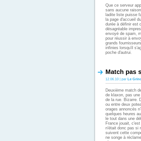
Que ce serveur appa
sans aucune raison
ladite liste puisse f
la page d'accueil du
durée à définir est 
désagréable impress
envoyé de spam, ma
pour réussir à envoy
grands fournisseur
infinies lorsqu'il s
poche d'autrui.
Match pas s
12.06.10 | par
Le Grin
Deuxième match de
de klaxon, pas une 
de la rue. Bizarre. 
ou entre deux poteau
orages annoncés n'o
quelques heures aux
le tout dans une dé
France jouait, c'es
n'était donc pas si
suivent cette comp
ne songe à réclamer 