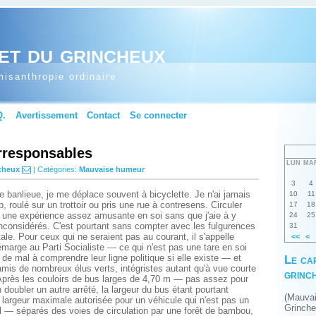
et du grincheux
isanthropie ordinaire
Q.
Avertissement
Contact
Se connecter
irresponsables
LUN
MA
cheux
| Catégories:
Mauvaise humeur
3
4
e banlieue, je me déplace souvent à bicyclette. Je n'ai jamais
10
11
op, roulé sur un trottoir ou pris une rue à contresens. Circuler
17
18
à une expérience assez amusante en soi sans que j'aie à y
24
25
inconsidérés. C'est pourtant sans compter avec les fulgurences
31
ale. Pour ceux qui ne seraient pas au courant, il s'appelle
<<
<
marge au Parti Socialiste — ce qui n'est pas une tare en soi
Le ca
 de mal à comprendre leur ligne politique si elle existe — et
mis de nombreux élus verts, intégristes autant qu'à vue courte
grinc
 Après les couloirs de bus larges de 4,70 m — pas assez pour
 doubler un autre arrêté, la largeur du bus étant pourtant
(Mauva
, largeur maximale autorisée pour un véhicule qui n'est pas un
Grinch
l — séparés des voies de circulation par une forêt de bambou,