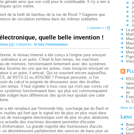
e géniale ainsi que son coût pour le contribuable. Il n'y a rien à
J
litiques qu'on mérite.
J
J
vient de la forêt de bambou de la rue de Rivoli ? Gageons que
J
rience de circulation tombera dans les mêmes oubliettes.
J
J
1 réaction »
•
La p
Math
électronique, quelle belle invention !
Mauv
Mauv
cheux
| Catégories:
Je hais l'informatique
Mau
Mon
onne, le réseau Internet a été conçu à l'origine pour envoyer
Pign
rdinateur à un autre. C'était le bon temps, les machines
Vieu
 peu de mémoire, fonctionnaient lentement avec des systèmes
 plus bizarres les uns que les autres, mais lorsqu'on envoyait un
Fl
eur à un autre, il arrivait. Qui se souvient encore aujourd'hui
LEX, de RSTS-11 ou d'OS/360 ? Presque personne, si l'on
RSS
soin du calcul la poignée de dinosaures avec des écailles
taire
ien temps. Il faut signaler à tous ceux qui n'ont pas connu cet
Ato
ces systèmes fonctionnaient bien, qui plus est communiquaient
es
le malgré leurs différences dès qu'on leur ajoutait une carte
Expo
doine.
ts
,
C
More on
her a été remplacé par l'immonde http, surchargé par du flash et
es inutiles qui font que le signal est de plus en plus noyé dans
Liens
vices de messagerie électronique sont de plus en plus aléatoires.
ce actuelle des machines devraient permettre d'écouler
Bonn
t d'information. La grande majorité des fournisseurs d'accès
Cont
ic se désintéressent parfaitement des services de base pour se
Hash