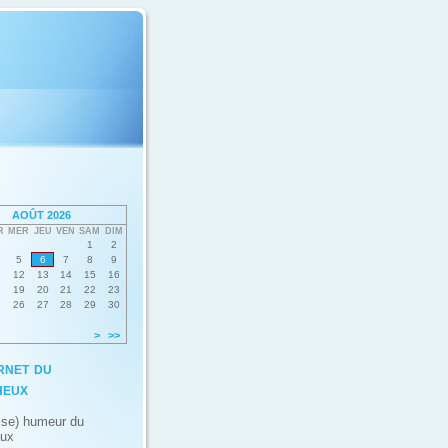
AOÛT 2026
R
MER
JEU
VEN
SAM
DIM
1
2
5
6
7
8
9
12
13
14
15
16
19
20
21
22
23
26
27
28
29
30
>
>>
rnet du
heux
ise) humeur du
eux