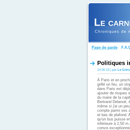
Le carn
Chroniques de m
Page de garde
F.A.
Politiques 
14.06.10 | par
Le Grin
À Paris et en proch
grillé un feu, un st
dans Paris est déj
ajouter de risques 
du maire de la capit
Bertrand Delanoë, é
même si j'ai un peu
compte parmi ses a
et bas de plafond.
qu'un bus puisse en
inférieure à 2,50 m
convoi exceptionne