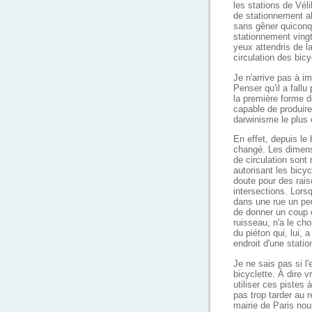
les stations de Vél
de stationnement al
sans gêner quiconqu
stationnement vingt
yeux attendris de la
circulation des bic
Je n'arrive pas à i
Penser qu'il a fallu
la première forme d
capable de produire
darwinisme le plus 
En effet, depuis le
changé. Les dimens
de circulation sont
autorisant les bicy
doute pour des rai
intersections. Lors
dans une rue un peu 
de donner un coup de
ruisseau, n'a le cho
du piéton qui, lui, 
endroit d'une statio
Je ne sais pas si l
bicyclette. À dire v
utiliser ces pistes
pas trop tarder au r
mairie de Paris nou