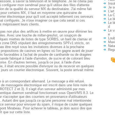
essoire, à savoir la télévision et le téléphone. Je ne citerai pas
Inso
 configurer mon sendmail pour qu'il utilise des files d'attente
Je s
tion de la qualité du serveur MX du destinataire. J'ai même fait
L'ar
t pour certains MX, il faut en moyenne une quinzaine de
La C
rrier électronique pour qu'il soit accepté tellement ces serveurs
Le b
al configurés. Je n'ose imaginer ce que cela serait si ces
Le b
s méprisaient leurs clients.
d
Le v
 pas non plus des artifices à mettre en œuvre pour éliminer les
e
les. Avec une louche de milter-greylist, un soupçon de
Loub
ques miettes de listes de type SORBS, un baril de clamav et
Max
de zone DNS stipulant des enregistrements SPFv1 stricts, on
Nata
pas être noyé sous les invitations diverses à la prochaine
Rega
es propositions de casinos en lignes où l'on gagne avant de jouer
rès favorables à l'achat de poudre de cantharide ou de dragées
bande fabriqué à l'aide d'amidon, de sucre et de colorant bleu
ise. En d'autres termes, jusqu'à ce jour, à l'aide d'une
ée, il était encore possible d'envoyer ou de recevoir en quelques
jours un courrier électronique. Souvent, la poste arrivait même
dre à un correspondant allemand. Le message a été refusé.
 de messagerie électronique est inscrit dans une liste noire de
ECT 2 et 3). Il s'agit d'un serveur administré par mes
hentique daemon sendmail fonctionnant sous OpenVMS 8.3. Le
 n'accepter que des courriers en provenance d'utilisateurs
. Autant dire que jusqu'à ce qu'une personne mal intentionnée
r ce serveur pour envoyer du spam, il risque de couler quelques
e pont Mirabeau. Pour achever le tableau, je dois aussi dire que
t que sur cette liste.