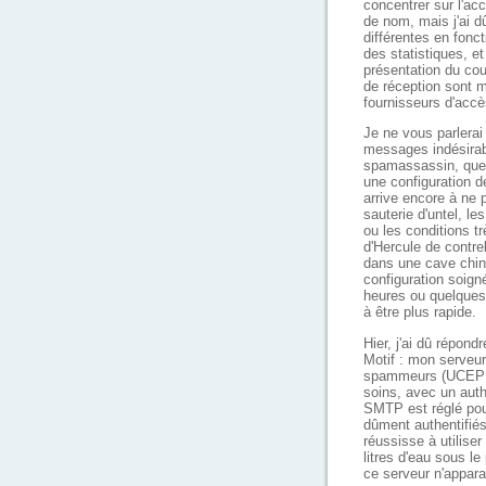
concentrer sur l'acc
de nom, mais j'ai dû
différentes en fonc
des statistiques, e
présentation du cou
de réception sont m
fournisseurs d'accè
Je ne vous parlerai
messages indésirab
spamassassin, quel
une configuration 
arrive encore à ne 
sauterie d'untel, l
ou les conditions t
d'Hercule de contre
dans une cave chino
configuration soign
heures ou quelques 
à être plus rapide.
Hier, j'ai dû répon
Motif : mon serveur
spammeurs (UCEPROT
soins, avec un aut
SMTP est réglé pour
dûment authentifiés
réussisse à utilise
litres d'eau sous l
ce serveur n'apparaî