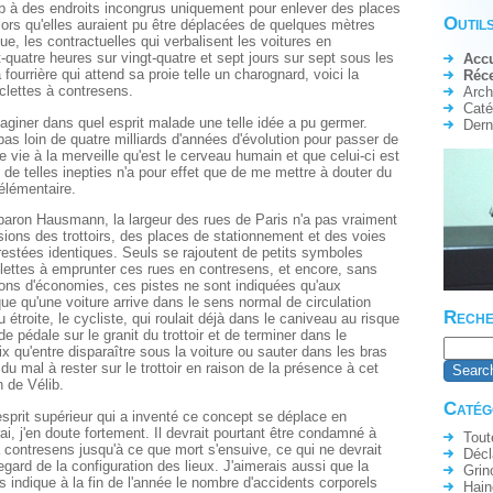
ib à des endroits incongrus uniquement pour enlever des places
Outils
ors qu'elles auraient pu être déplacées de quelques mètres
e, les contractuelles qui verbalisent les voitures en
-quatre heures sur vingt-quatre et sept jours sur sept sous les
Accu
 fourrière qui attend sa proie telle un charognard, voici la
Réc
yclettes à contresens.
Arch
Caté
maginer dans quel esprit malade une telle idée a pu germer.
Dern
 pas loin de quatre milliards d'années d'évolution pour passer de
e vie à la merveille qu'est le cerveau humain et que celui-ci est
 de telles inepties n'a pour effet que de me mettre à douter du
élémentaire.
 baron Hausmann, la largeur des rues de Paris n'a pas vraiment
ions des trottoirs, des places de stationnement et des voies
 restées identiques. Seuls se rajoutent de petits symboles
clettes à emprunter ces rues en contresens, et encore, sans
sons d'économies, ces pistes ne sont indiquées qu'aux
que qu'une voiture arrive dans le sens normal de circulation
Reche
étroite, le cycliste, qui roulait déjà dans le caniveau au risque
 pédale sur le granit du trottoir et de terminer dans le
ix qu'entre disparaître sous la voiture ou sauter dans les bras
a du mal à rester sur le trottoir en raison de la présence à cet
n de Vélib.
Catég
'esprit supérieur qui a inventé ce concept se déplace en
rai, j'en doute fortement. Il devrait pourtant être condamné à
Tout
 à contresens jusqu'à ce que mort s'ensuive, ce qui ne devrait
Décl
egard de la configuration des lieux. J'aimerais aussi que la
Grin
s indique à la fin de l'année le nombre d'accidents corporels
Hain