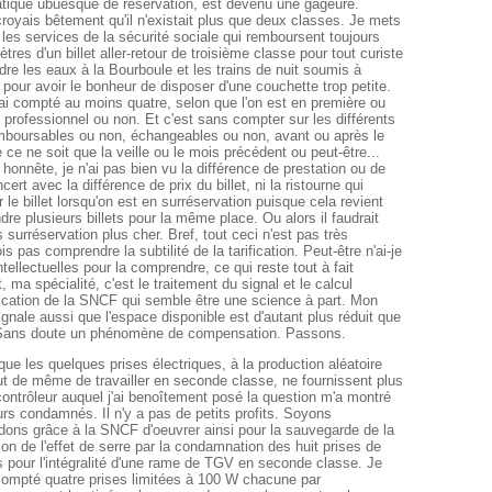
tique ubuesque de réservation, est devenu une gageure.
 croyais bêtement qu'il n'existait plus que deux classes. Je mets
es services de la sécurité sociale qui remboursent toujours
tres d'un billet aller-retour de troisième classe pour tout curiste
ndre les eaux à la Bourboule et les trains de nuit soumis à
e pour avoir le bonheur de disposer d'une couchette trop petite.
 ai compté au moins quatre, selon que l'on est en première ou
professionnel ou non. Et c'est sans compter sur les différents
emboursables ou non, échangeables ou non, avant ou après le
 ce ne soit que la veille ou le mois précédent ou peut-être...
t honnête, je n'ai pas bien vu la différence de prestation ou de
cert avec la différence de prix du billet, ni la ristourne qui
ur le billet lorsqu'on est en surréservation puisque cela revient
re plusieurs billets pour la même place. Ou alors il faudrait
s surréservation plus cher. Bref, tout ceci n'est pas très
is pas comprendre la subtilité de la tarification. Peut-être n'ai-je
tellectuelles pour la comprendre, ce qui reste tout à fait
, ma spécialité, c'est le traitement du signal et le calcul
rification de la SNCF qui semble être une science à part. Mon
ignale aussi que l'espace disponible est d'autant plus réduit que
d. Sans doute un phénomène de compensation. Passons.
ue les quelques prises électriques, à la production aléatoire
t de même de travailler en seconde classe, ne fournissent plus
ontrôleur auquel j'ai benoîtement posé la question m'a montré
urs condamnés. Il n'y a pas de petits profits. Soyons
ons grâce à la SNCF d'oeuvrer ainsi pour la sauvegarde de la
ion de l'effet de serre par la condamnation des huit prises de
 pour l'intégralité d'une rame de TGV en seconde classe. Je
compté quatre prises limitées à 100 W chacune par