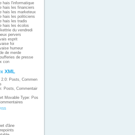
e hais l'informatique
e hais les financiers
e hais les marketeux
e hais les politiciens
e hais les tradis
e hais les écolos
ikettrie du vendredi
eux pervers
ais esprit
aise foi
vaise humeur
de de merde
oufferies de presse
x con
ux XML
 2.0:
Posts
,
Commen
s
m:
Posts
,
Commentair
rt Movable Type:
Pos
ommentaires
 RSS
et d'âne
repoints
table