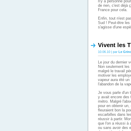
n'y a personne pour
de rien, c'est déjà
France pour cela.
Enfin, tout n'est p
Sud ! Peut-être les 
s'agisse d'une espè
Vivent les 
10.06.10 | par
Le Grin
Le jour du dernier 
Non seulement les tr
malgré le travail p
motiver les employé
vapeur aura été un 
l'abandon de la vape
Je vous parle d'un 
y avait encore des t
métro. Malgré l'abse
pour en obtenir un,
fleuraient bon la p
escarbilles dans les
réussir à partir. Mon
que l'on a réussi 
ou sans avoir des e